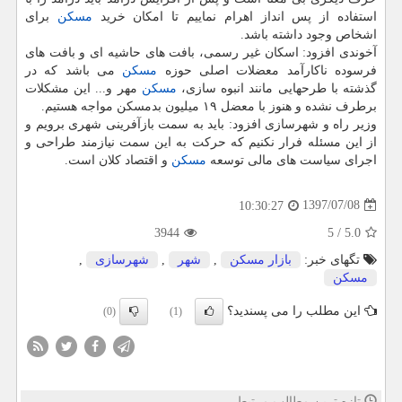
استفاده از پس انداز اهرام نماییم تا امكان خرید
مسكن
برای
اشخاص وجود داشته باشد.
آخوندی افزود: اسكان غیر رسمی، بافت های حاشیه ای و بافت های
فرسوده ناكارآمد معضلات اصلی حوزه
مسكن
می باشد كه در
گذشته با طرحهایی مانند انبوه سازی،
مسكن
مهر و... این مشكلات
برطرف نشده و هنوز با معضل ۱۹ میلیون بدمسكن مواجه هستیم.
وزیر راه و شهرسازی افزود: باید به سمت بازآفرینی شهری برویم و
از این مسئله فرار نكنیم كه حركت به این سمت نیازمند طراحی و
اجرای سیاست های مالی توسعه
مسكن
و اقتصاد كلان است.
1397/07/08
10:30:27
3944
5
/
5.0
تگهای خبر:
بازار مسكن
,
شهر
,
شهرسازی
,
مسكن
این مطلب را می پسندید؟
(0)
(1)
تازه ترین مطالب مرتبط