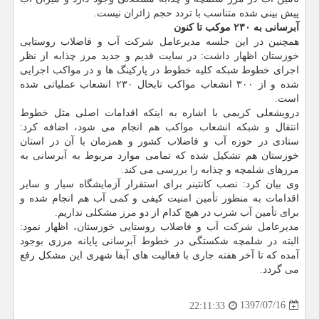
پیش بینی شده متناسب با تردد حجم زائران نیست.
آبرسانی به ۲۳۰ موكب تا كنون
همچنین در این جلسه مدیرعامل شركت آب و فاضلاب روستایی
خوزستان اظهار داشت: در سایت قدیم و جدید مرز چذابه از نظر
اجرای خطوط شبكه كلیه خطوط در پاركینگ ها و در مواكب اجرایی
شده و از ۳۰۰ انشعاب مواكب تابحال ۲۳۰ انشعاب عملیاتی شده
است.
درویشعلی كریمی با اشاره به اینكه اقدامات اصلی مثل خطوط
انتقال و شبكه انشعاب مواكب هم انجام می شود، اضافه كرد:
ستادی در حوزه آب و فاضلاب كشور و همزمان با آن در استان
خوزستان هم تشكیل شده كه تمامی موارد مربوط به آبرسانی به
مرزهای شلمچه و چذابه را بررسی می كند.
وی بیان كرد: نصب كانتینر برای استقرار آزمایشگاه سیار و سایر
اقدامات به منظور تأمین امنیت كیفی و كمی آب هم انجام شده و
برای تأمین آب شرب در هیچ كدام از دو مرز مشكلی نداریم.
مدیرعامل شركت آب و فاضلاب روستایی خوزستان، اظهار نمود:
البته در شلمچه شكستگی در خطوط آبرسانی پایانه مرزی بوجود
آمده كه تا آخر هفته جاری با فعالیت های آبفا شهری این مشكل رفع
می گردد.
1397/07/16
22:11:33