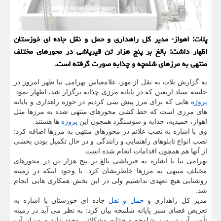
پلات: اهواز- مدیر كل راهداری و حمل و نقل جاده ای خوزستان
اظهار داشت: بالغ بر پنج هزار تن قیرپاشی در محورهای مختلف
منتهی به مرزهای شلمچه و چذابه صورت گرفته است.
به گزارش پلات به نقل از مهر، غلامعباس بهرامی نیا ظهر امروز در
جلسه ستاد اربعین كه در پایانه مرزی چذابه برگزار شد، اظهار نمود:
پروژه
هایی كه برای مرز پیش بینی كردیم در حوزه راهداری و پایانه
های مرزی است كه خط كشی محورهای منتهی شده به مرزها مثل
اهواز، حمیدیه، چذابه و سوسنگرد همچون این
پروژه
ها هستند.
وی با اشاره به نصب علائم در محورهای منتهی به مرزها اضافه كرد:
نصب انواع تابلوهای راهنمایی و رانندگی و در حال تكمیل بودن بخشی
از آنها هم همچون اقدامات انجام شده است.
بهرامی نیا با اشاره به قیرپاشی بالغ بر پنج هزار تن در محورهای
مختلف منتهی به مرزها خاطرنشان كرد: با وجود اینكه در زمینه
روشنایی هیچ تعهدی نداشتیم ولی در این بخش همكاری هایی انجام
شد.
مدیر كل راهداری و
حمل و نقل
جاده ای خوزستان با اشاره به
تعریض فضای سبز پایانه شلمچه بیان كرد: به نظر می آید در زمینه
تأمین آب در مرز شلمچه و چذابه مشكلاتی وجود دارد و میزان آب