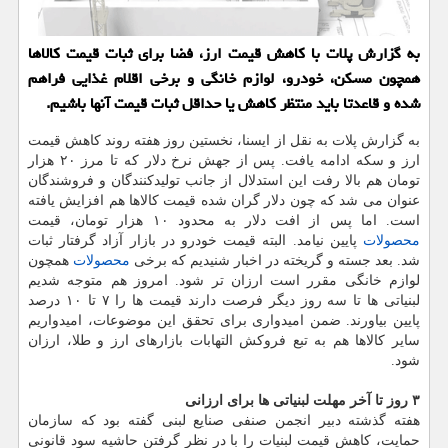
به گزارش پلات با كاهش قیمت ارز، فضا برای ثبات قیمت كالاها
همچون مسكن، خودرو، لوازم خانگی و برخی اقلام غذایی فراهم
شده و قاعدتا باید منتظر كاهش یا حداقل ثبات قیمت آنها باشیم.
به گزارش پلات به نقل از ایسنا، نخستین روز هفته روند كاهش قیمت
ارز و سكه ادامه یافت. پس از جهش نرخ دلار كه تا مرز ۲۰ هزار
تومان هم بالا رفت این استدلال از جانب تولیدكنندگان و فروشندگان
عنوان می شد كه چون دلار گران شده قیمت كالاها هم افزایش یافته
است. اما پس از افت دلار به محدود ۱۰ هزار تومان، قیمت
محصولات
پایین نیامد. البته قیمت خودرو در بازار آزاد گرفتار ثبات
شد. بعد جسته و گریخته در اخبار شنیدیم كه برخی
محصولات
همچون
لوازم خانگی مقرر است ارزان تر شود. امروز هم متوجه شدیم
لبنیاتی ها تا سه روز دیگر فرصت دارند قیمت ها را ۷ تا ۱۰ درصد
پایین بیاورند. ضمن امیدواری برای تحقق این موضوعات، امیدواریم
سایر كالاها هم به تبع فروكش التهابات بازارهای ارز و طلا، ارزان
شود.
۳ روز تا آخر مهلت لبنیاتی ها برای ارزانی
هفته گذشته دبیر انجمن صنفی صنایع لبنی گفته بود كه سازمان
حمایت، كاهش قیمت لبنیات را با در نظر گرفتن حاشیه سود قانونی