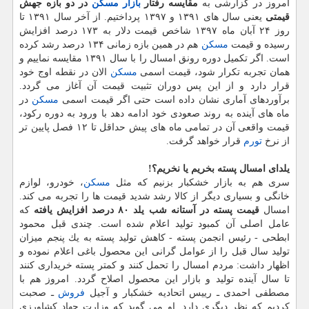
امروز در گزارشی به
مقایسه رفتار
بازار مسكن
در دو بازه جهش
قیمتی
یعنی سال های ۱۳۹۱ و ۱۳۹۷ پرداختیم. از آخر سال ۱۳۹۱ تا
روز ۲۴ آبان ماه ۱۳۹۷ شاخص قیمت دلار به ۱۷۳ درصد افزایش
رسیده و قیمت
مسكن
هم در همین بازه زمانی ۱۳۴ درصد رشد كرده
است. اگر تكمیل دوره رونق امسال را با سال ۱۳۹۱ مقایسه نماییم و
همان تجربه تكرار شود، قیمت اسمی
مسكن
الان در نقطه اوج خود
قرار دارد و از این پس دوران تثبیت قیمت آن آغاز می گردد.
برآوردهای آماری نشان داده است حتی اگر قیمت اسمی
مسكن
در
ماه های آینده به روند صعودی خود ادامه دهد با ورود به دوره ركود،
قیمت واقعی آن در تمامی ماه های پیش حداقل تا ۱۲ فصل پایین تر
از نرخ
تورم
قرار خواهد گرفت.
یلدای امسال پسته بخریم یا نخریم؟!
سری هم به بازار خشكبار بزنیم كه مثل
مسكن
، خودرو، لوازم
خانگی و بسیاری دیگر از كالا رشد شدید قیمت ها را تجربه می كند.
امسال
قیمت پسته در آستانه شب یلد ۸۰ درصد افزایش یافته
كه
عامل اصلی آن كمبود تولید اعلام شده است. چندی قبل محمود
ابطحی - رئیس انجمن پسته - كاهش تولید پسته به یك پنجم میزان
تولید سال قبل را از عوامل گرانی این محصول باغی اعلام نموده و
اظهار داشت: مردم امسال را تحمل كنند و كمتر پسته خریداری كنند
تا سال آینده تولید و بازار این محصول اصلاح گردد. امروز هم با
مصطفی احمدی ـ رییس اتحادیه خشكبار و آجیل
فروش
ـ صحبت
كردیم كه نظر دیگری دارد. او می گوید كه وزارت جهاد كشاورزی