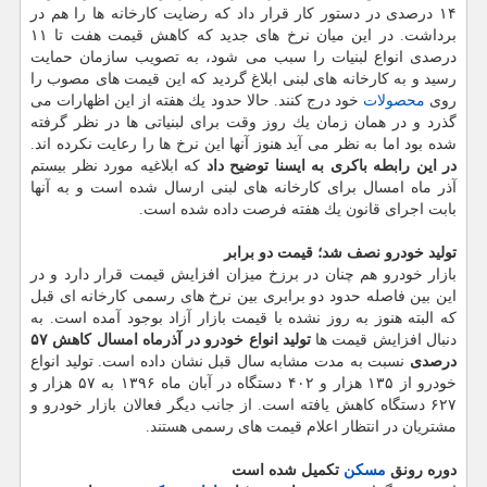
۱۴ درصدی در دستور كار قرار داد كه رضایت كارخانه ها را هم در
برداشت. در این میان نرخ های جدید كه كاهش قیمت هفت تا ۱۱
درصدی انواع لبنیات را سبب می شود، به تصویب سازمان حمایت
رسید و به كارخانه های لبنی ابلاغ گردید كه این قیمت های مصوب را
روی
محصولات
خود درج كنند. حالا حدود یك هفته از این اظهارات می
گذرد و در همان زمان یك روز وقت برای لبنیاتی ها در نظر گرفته
شده بود اما به نظر می آید هنوز آنها این نرخ ها را رعایت نكرده اند.
در این رابطه باكری به ایسنا توضیح داد
كه ابلاغیه مورد نظر بیستم
آذر ماه امسال برای كارخانه های لبنی ارسال شده است و به آنها
بابت اجرای قانون یك هفته فرصت داده شده است.
تولید خودرو نصف شد؛ قیمت دو برابر
بازار خودرو هم چنان در برزخ میزان افزایش قیمت قرار دارد و در
این بین فاصله حدود دو برابری بین نرخ های رسمی كارخانه ای قبل
كه البته هنوز به روز نشده با قیمت بازار آزاد بوجود آمده است. به
دنبال افزایش قیمت ها
تولید انواع خودرو در آذرماه امسال كاهش ۵۷
درصدی
نسبت به مدت مشابه سال قبل نشان داده است. تولید انواع
خودرو از ۱۳۵ هزار و ۴۰۲ دستگاه در آبان ماه ۱۳۹۶ به ۵۷ هزار و
۶۲۷ دستگاه كاهش یافته است. از جانب دیگر فعالان بازار خودرو و
مشتریان در انتظار اعلام قیمت های رسمی هستند.
دوره رونق
مسكن
تكمیل شده است