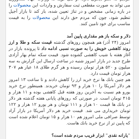
می تواند به صورت مقطعی ثبت سفارش و واردات این
محصولات
را
در بازه زمانی مشخص و در تناژ تعیین شده، باز كند تا بازار آجیل
تنظیم شود، چون كه مردم حق دارند این
محصولات
را به قیمت
مناسب برای خود تامین كنند.
دلار و سكه باز هم مقداری پایین آمد
امروز (۲۴ آذر) هم همچون روزهای گذشته
قیمت سكه و طلا و ارز
روند كاهشی خویش را به صورت نسبی ادامه داد
تا پرونده بازار در
آغاز هفته با شیب كاهشی گشوده شود. قیمت سكه تمام بهار آزادی
طرح جدید در بازار امروز شنبه در ساعت ارسال این گزارش به سه
میلیون و ۵۲۰ هزار تومان رسیده و هر گرم طلای ۱۸ عیار هم ۳۰۷
هزار تومان قیمت دارد.
هم چنین بانك ها نرخ خرید ارز را كاهش دادند و تا ساعت ۱۳ امروز
هر دلار آمریكا را ۱۰ هزار و ۹۳ تومان خریدند. همینطور نرخ خرید
یورو هم نسبت به آخرین روز هفته قبل كاهشی بوده و ۱۱ هزار و
۴۱۵ تومان است. در صورتی كه روزهای پایانی هفته گذشته هر دلار
در بانك ها قیمت ۱۰ هزار و ۱۱۱ تومان و هر یورو ۱۲ هزار و ۱۲۲
تومان خریداری می شد. قیمت خرید هر دلار آمریكا در بازار آزاد
توسط صرافی ملی امروز هم ۱۰ هزار و ۱۵ تومان اعلام شده است
كه پایین تر از نرخ خرید بانك هاست.
"یارانه نقدی" ابزار فریب مردم شده است؟