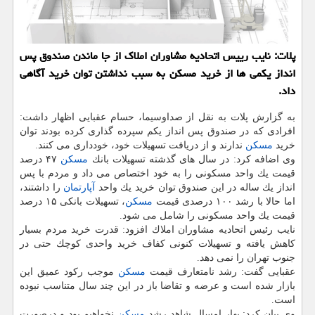
پلات: نایب رییس اتحادیه مشاوران املاك از جا ماندن صندوق پس
انداز یكمی ها از خرید مسكن به سبب نداشتن توان خرید آگاهی
داد.
به گزارش پلات به نقل از صداوسیما، حسام عقبایی اظهار داشت:
افرادی كه در صندوق پس انداز یكم سپرده گذاری كرده بودند توان
خرید
مسكن
ندارند و از دریافت تسهیلات خود، خودداری می كنند.
وی اضافه كرد: در سال های گذشته تسهیلات بانك
مسكن
۴۷ درصد
قیمت یك واحد مسكونی را به خود اختصاص می داد و مردم با پس
انداز یك ساله در این صندوق توان خرید یك واحد
آپارتمان
را داشتند،
اما حالا با رشد ۱۰۰ درصدی قیمت
مسكن
، تسهیلات بانكی ۱۵ درصد
قیمت یك واحد مسكونی را شامل می شود.
نایب رئیس اتحادیه مشاوران املاك افزود: قدرت خرید مردم بسیار
كاهش یافته و تسهیلات كنونی كفاف خرید واحدی كوچك حتی در
جنوب تهران را نمی دهد.
عقبایی گفت: رشد نامتعارف قیمت
مسكن
موجب ركود عمیق این
بازار شده است و عرضه و تقاضا باز در این چند سال متناسب نبوده
است.
وی بیان كرد: بهار امسال شاهد رشد
مسكن
نخواهیم بود و درصورت