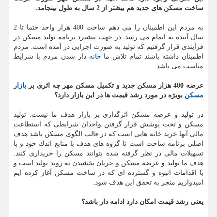
ساخت مسكن های جدید هم بیشتر از 2 سال به طول بینجامد.
به مردم این اطمینان را می دهم ساخت 400 هزار واحد حتما تا 2
سال آینده به اتمام می رسد. در جهت پیشبرد برنامه تولید مسكن در
فرآیندی قرار گرفتیم كه تولید به صورت اجرایی در آمده است. مردم
اطمینان داشته باشند تمام تلاش ما
خانه
دار شدن مردم با شرایط
مناسب می باشد.
عرضه 400 هزار مسكن جدید و تكمیل مسكن مهر چه اثری بر
بازار
مسكن
بویژه در مورد رشد قیمت ها در این بازار دارد؟
در تولید و عرضه مسكن اثرگذاری بر بازار هدف ما نیست. تولید
مسكن و تحت پوشش قرار گرفتن واجدان شرایطی كه استطاعت
مالی آنها خرید خانه هایی است كه در قالب الگوی مسكن باشد هدف
اصلی برنامه ساخت است تا گروه های هدف با منابع اندك خود و با
تسهیلات مالی در نظر گرفته شده بتوانند مسكن را خریداری كنند.
هدف ما تولید و عرضه مسكن و جریان بخشیدن به روند تولید است و
با اقدامات انبوه و گسترده ای كه در ساخت مسكن آغاز كرده ایم
امیدواریم منجر به تحقق این هدف شود.
یعنی رشد قیمت امكان دارد ادامه دار باشد؟