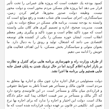
كمبود بودجه یك حقیقت است كه پروژه های عمرانی را تحت تأثیر
قرار می دهد اما پروژه های مسكن مردم محور است و دولت محور
نیست. وظیفه دولت صدور مجوزها، فراهم كردن زمین،
سیاستگذاری، اجرای سیاست های شتاب دهنده و رفع موانع است كه
وابسته به بودجه نیست، برنامه های مسكن در سطح دولت به باور،
همت، مدیریت صحیح، اداره و تصمیم گیری های كلان ملی وابسته
است كه مورد تاكید نظام است و مورد تاكید و پیگیری رهبر معظم
انقلاب است، ایشان حوزه مسكن را یكی از كشنده های توسعه
اقتصادی می دانند كه اشتغال، تولید و رونق را به دنبال دارد. ما
بعنوان متولی و سیاستگذار بخش مسكن، با این اهداف فعالیت های
خویش را ادامه می دهیم.
از طرف وزارت راه و شهرسازی برنامه هایی برای كنترل و نظارت
بر بازار اجاره اعلام گردید اما در حال نزدیك شدن به پایان فصل جابه
جایی هستیم ولی برنامه ها اجرا نشد.
دولت مسئولیتی در قبال اجاره ندارد چون ملك و اجاره بها متعلق به
مردم است. قانون مالك و مستأجر هم عمدتاً ناظر به ضوابط حقوقی
و قراردادی میان مالك و مستأجر است. در این قانونبندی وجود دارد
كه اگر مالك و مستأجر بر سر قیمت اختلاف پیدا كنند حكم دادگاه
ملاك است. دولت این اختیار و اجازه را ندارد كه برای اجاره بها نرخ
تعیین كند. تكلیفی در قانون بر عهده دولت قرارداده شده است كه ما