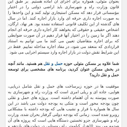
بعنوان متولی، همواره برای اجرای آن آماده هستیم. بر طبق این
قانون وزارت راه و شهرسازی باید اراضی دولتی را در اختیار
مؤسساتی قرار دهد كه مسكن استیجاری تولید كنند و این واحدها را
به صورت اجاره داری حرفه ای وارد بازار اجاره كنند. اما در سال
های گذشته از این تكلیف قانونی استفاده نشده بود. هر نهاد، ارگان،
اشخاص حقیقی و حقوقی كه بخواهند كار اجاره داری حرفه ای انجام
دهند اگر ما زمین را در اختیار آنها قرار دهیم در آن صورت ضوابطی
كه برای اجاره متقاضیان تعیین می كنند ما می توانیم به استناد
قراردادی كه منعقد می شود، در مفاد اجاره مداخله نماییم. فقط در
این شرایط نقش دولت در بازار اجاره وارد سیستم اجرایی می شود.
شما علاوه بر مسكن متولی حوزه
حمل و نقل
هم هستید. مانند آنچه
در بخش مسكن عنوان كردید، برنامه های مشخصی برای توسعه
حمل و نقل دارید؟
موفقیت ها در حوزه زیرساخت های حمل و نقل شامل دریایی،
هوایی، جاده ای و ریلی امری است كه وزارت راه و شهرسازی به
صورت پیوسته به آن اهتمام داشته است. پروژه های حمل و نقلی
چون بودجه محور است و متكی به بودجه دولت می باشد در این
سال ها همواره با فراز و نشیب هایی كه بودجه داشته با مشكلاتی
روبرو شده است. زمانی كه بودجه دولتی گرفتار بحران شده، وزارت
راه و شهرسازی جزو نخستین دستگاه هایی است كه پروژه های آن
صدمه می بیند. 10هزار كیلومتر راه روستایی در دولت های یازدهم و