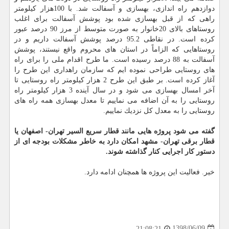
دوازدهم راه اندازی، بهسازی و آسفالت شد. با 100هزار كیلومتر
راهی كه از قبل بهسازی شده بود پوشش آسفالت برای اغلب
روستاهای بالای 20خانوار به صورت متوسط از مرز 90 درصد عبور
كرده است. در نقاطی 95.2 درصد پوشش آسفالت داریم و در
روستاهایی كه الزاماً در استان های محروم واقع نیستند، پوشش
آسفالت به 88 درصد رسیده است. ما طرح اقدام ملی را برای راه
های روستایی طراحی نموده ایم كه سازمان راهداری این طرح را
آغاز كرده است. بر طبق این طرح 2 هزار كیلومتر راه روستایی تا
آخر امسال بهسازی می شود و در سال آینده 3 هزار كیلومتر راه
روستایی را به آن اضافه می نماییم تا معدل بهسازی همه راه های
روستایی را به معدل كل نزدیك نماییم.
گفته می شود پروژه هایی مانند قطار سریع السیر تهران- اصفهان یا
قطار برقی تهران- مشهد امكان دارد به خاطر مشكلات بودجه ای از
دستور كار اجرایی كنار گذاشته شوند.
خیر. فعالیت این پروژه ها همچنان ادامه دارد.
1398/06/09
21:08:21