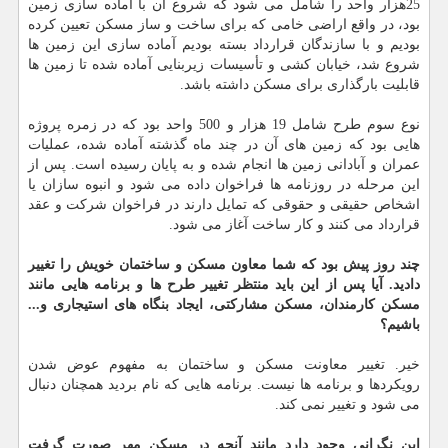
25هزار واحد را شامل می شود كه شروع آن با آماده سازی زمین
بود، در واقع اراضی خامی كه برای ساخت و ساز مسكن تعیین كرده
بودیم و با سازندگان قرارداد بسته بودیم آماده سازی این زمین ها
شروع شد، خیابان كشی و تأسیسات زیربنایی آماده شده تا زمین ها
قابلیت بارگذاری برای مسكن داشته باشد.
نوع سوم طرح شامل 19 هزار و 500 واحد بود كه در زمره پروژه
هایی بود كه زمین های آن در چند ماه گذشته آماده شده، عملیات
عمران و آبادانی زمین ها انجام شده و به پایان رسیده است. پس از
این مرحله در روزنامه ها فراخوان داده می شود و انبوه سازان یا
اشخاص حقیقی و حقوقی كه تمایل دارند در فراخوان شركت و عقد
قرارداد می كنند و كار ساخت آغاز می شود.
چند روز پیش بود كه شما معاون مسكن و ساختمان خویش را تغییر
دادید. آیا پس از این باید منتظر تغییر طرح ها و برنامه هایی مانند
مسكن كارمندان، مسكن مشاركتی، ایجاد بنگاه های استیجاری و...
باشیم؟
خیر. تغییر معاونت مسكن و ساختمان به مفهوم عوض شدن
رویكردها و برنامه ها نیست. برنامه هایی كه نام بردید همچنان دنبال
می شود و تغییر نمی كند.
این نگرانی وجود دارد مانند آنچه در مسكن مهر صورت گرفت