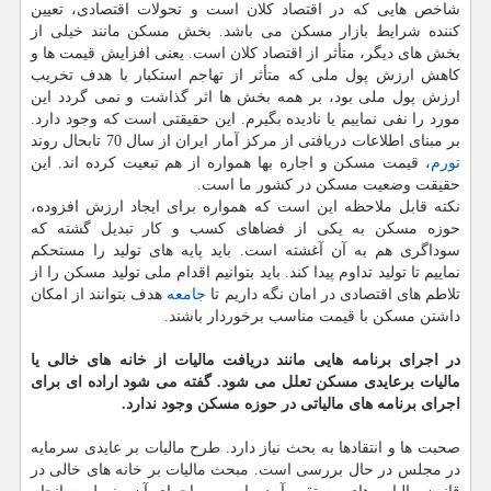
شاخص هایی كه در اقتصاد كلان است و تحولات اقتصادی، تعیین
كننده شرایط بازار مسكن می باشد. بخش مسكن مانند خیلی از
بخش های دیگر، متأثر از اقتصاد كلان است. یعنی افزایش قیمت ها و
كاهش ارزش پول ملی كه متأثر از تهاجم استكبار با هدف تخریب
ارزش پول ملی بود، بر همه بخش ها اثر گذاشت و نمی گردد این
مورد را نفی نماییم یا نادیده بگیرم. این حقیقتی است كه وجود دارد.
بر مبنای اطلاعات دریافتی از مركز آمار ایران از سال 70 تابحال روند
تورم
، قیمت مسكن و اجاره بها همواره از هم تبعیت كرده اند. این
حقیقت وضعیت مسكن در كشور ما است.
نكته قابل ملاحظه این است كه همواره برای ایجاد ارزش افزوده،
حوزه مسكن به یكی از فضاهای كسب و كار تبدیل گشته كه
سوداگری هم به آن آغشته است. باید پایه های تولید را مستحكم
نماییم تا تولید تداوم پیدا كند. باید بتوانیم اقدام ملی تولید مسكن را از
تلاطم های اقتصادی در امان نگه داریم تا
جامعه
هدف بتوانند از امكان
داشتن مسكن با قیمت مناسب برخوردار باشند.
در اجرای برنامه هایی مانند دریافت مالیات از خانه های خالی یا
مالیات برعایدی مسكن تعلل می شود. گفته می شود اراده ای برای
اجرای برنامه های مالیاتی در حوزه مسكن وجود ندارد.
صحبت ها و انتقادها به بحث نیاز دارد. طرح مالیات بر عایدی سرمایه
در مجلس در حال بررسی است. مبحث مالیات بر خانه های خالی در