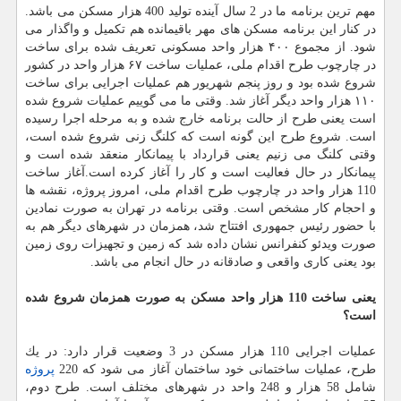
مهم ترین برنامه ما در 2 سال آینده تولید 400 هزار مسكن می باشد.
در كنار این برنامه مسكن های مهر باقیمانده هم تكمیل و واگذار می
شود. از مجموع ۴۰۰ هزار واحد مسكونی تعریف شده برای ساخت
در چارچوب طرح اقدام ملی، عملیات ساخت ۶۷ هزار واحد در كشور
شروع شده بود و روز پنجم شهریور هم عملیات اجرایی برای ساخت
۱۱۰ هزار واحد دیگر آغاز شد. وقتی ما می گوییم عملیات شروع شده
است یعنی طرح از حالت برنامه خارج شده و به مرحله اجرا رسیده
است. شروع طرح این گونه است كه كلنگ زنی شروع شده است،
وقتی كلنگ می زنیم یعنی قرارداد با پیمانكار منعقد شده است و
پیمانكار در حال فعالیت است و كار را آغاز كرده است.آغاز ساخت
110 هزار واحد در چارچوب طرح اقدام ملی، امروز پروژه، نقشه ها
و احجام كار مشخص است. وقتی برنامه در تهران به صورت نمادین
با حضور رئیس جمهوری افتتاح شد، همزمان در شهرهای دیگر هم به
صورت ویدئو كنفرانس نشان داده شد كه زمین و تجهیزات روی زمین
بود یعنی كاری واقعی و صادقانه در حال انجام می باشد.
یعنی ساخت 110 هزار واحد مسكن به صورت همزمان شروع شده
است؟
عملیات اجرایی 110 هزار مسكن در 3 وضعیت قرار دارد: در یك
طرح، عملیات ساختمانی خود ساختمان آغاز می شود كه 220
پروژه
شامل 58 هزار و 248 واحد در شهرهای مختلف است. طرح دوم،