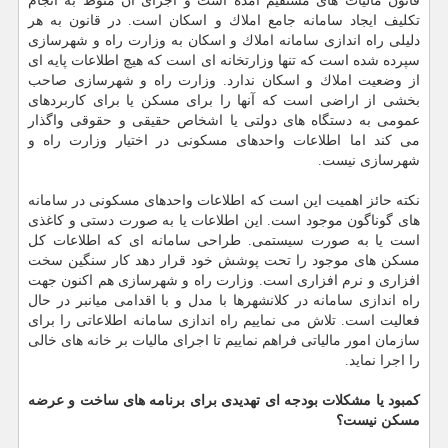
قانون مالیات های مستقیم آمده است و اجرای آن منوط به انجام
تكلیف ایجاد سامانه جامع املاك و اسكان است. در قانون به هر
دلیلی راه اندازی سامانه املاك و اسكان به وزارت راه و شهرسازی
سپرده شده است كه تنها وزارتخانه ای است كه هیچ اطلاعات پایه ای
از وضعیت املاك و اسكان ندارد. وزارت راه و شهرسازی صاحب
بخشی از اراضی است كه آنها را برای مسكن یا برای كاربردهای
عمومی به دستگاه های دولتی یا اشخاص حقیقی و حقوقی واگذار
می كند اما اطلاعات واحدهای مسكونی در اختیار وزارت راه و
شهرسازی نیست.
نكته حائز اهمیت این است كه اطلاعات واحدهای مسكونی در سامانه
های گوناگون موجود است. این اطلاعات یا به صورت دستی و كاغذی
است یا به صورت سیستمی. طراحی سامانه ای كه اطلاعات كل
مسكن های موجود را تحت پوشش خود قرار دهد كار سنگین سخت
افزاری و نرم افزاری است. وزارت راه و شهرسازی هم اكنون جهت
راه اندازی سامانه در كلانشهرها با مدل و با اقدامی میانبر در حال
فعالیت است. تلاش می نماییم راه اندازی سامانه اطلاعاتی را برای
سازمان امور مالیاتی فراهم نماییم تا اجرای مالیات بر خانه های خالی
را اجرا نماید.
كمبود یا مشكلات بودجه ای تهدیدی برای برنامه های ساخت و عرضه
مسكن نیست؟