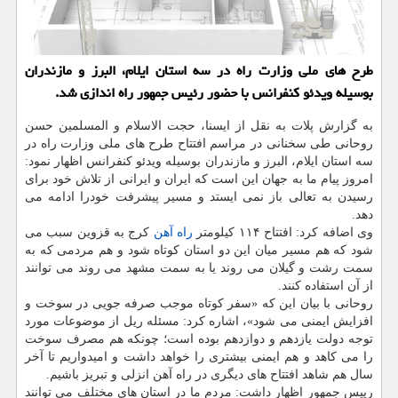
طرح های ملی وزارت راه در سه استان ایلام، البرز و مازندران
بوسیله ویدئو كنفرانس با حضور رئیس جمهور راه اندازی شد.
به گزارش پلات به نقل از ایسنا، حجت الاسلام و المسلمین حسن
روحانی طی سخنانی در مراسم افتتاح طرح های ملی وزارت راه در
سه استان ایلام، البرز و مازندران بوسیله ویدئو کنفرانس اظهار نمود:
امروز پیام ما به جهان این است که ایران و ایرانی از تلاش خود برای
رسیدن به تعالی باز نمی ایستد و مسیر پیشرفت خودرا ادامه می
دهد.
وی اضافه کرد: افتتاح ۱۱۴ کیلومتر
راه آهن
کرج به قزوین سبب می
شود که هم مسیر میان این دو استان کوتاه شود و هم مردمی که به
سمت رشت و گیلان می روند یا به سمت مشهد می روند می توانند
از آن استفاده کنند.
روحانی با بیان این که «سفر کوتاه موجب صرفه جویی در سوخت و
افزایش ایمنی می شود»، اشاره کرد: مسئله ریل از موضوعات مورد
توجه دولت یازدهم و دوازدهم بوده است؛ چونکه هم مصرف سوخت
را می کاهد و هم ایمنی بیشتری را خواهد داشت و امیدواریم تا آخر
سال هم شاهد افتتاح های دیگری در راه آهن انزلی و تبریز باشیم.
رییس جمهور اظهار داشت: مردم ما در استان های مختلف می توانند