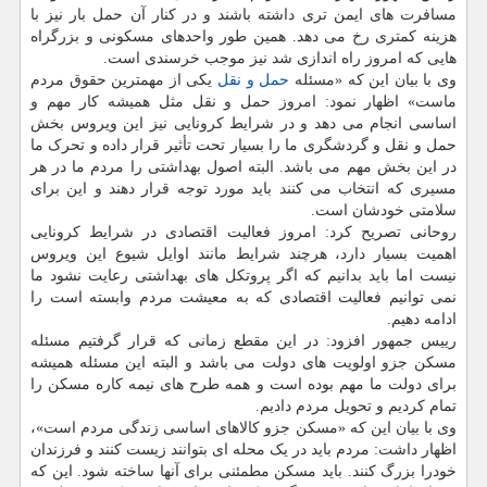
مسافرت های ایمن تری داشته باشند و در کنار آن حمل بار نیز با
هزینه کمتری رخ می دهد. همین طور واحدهای مسکونی و بزرگراه
هایی که امروز راه اندازی شد نیز موجب خرسندی است.
وی با بیان این که «مسئله
حمل و نقل
یکی از مهمترین حقوق مردم
ماست» اظهار نمود: امروز حمل و نقل مثل همیشه کار مهم و
اساسی انجام می دهد و در شرایط کرونایی نیز این ویروس بخش
حمل و نقل و گردشگری ما را بسیار تحت تأثیر قرار داده و تحرک ما
در این بخش مهم می باشد. البته اصول بهداشتی را مردم ما در هر
مسیری که انتخاب می کنند باید مورد توجه قرار دهند و این برای
سلامتی خودشان است.
روحانی تصریح کرد: امروز فعالیت اقتصادی در شرایط کرونایی
اهمیت بسیار دارد، هرچند شرایط مانند اوایل شیوع این ویروس
نیست اما باید بدانیم که اگر پروتکل های بهداشتی رعایت نشود ما
نمی توانیم فعالیت اقتصادی که به معیشت مردم وابسته است را
ادامه دهیم.
رییس جمهور افزود: در این مقطع زمانی که قرار گرفتیم مسئله
مسکن جزو اولویت های دولت می باشد و البته این مسئله همیشه
برای دولت ما مهم بوده است و همه طرح های نیمه کاره مسکن را
تمام کردیم و تحویل مردم دادیم.
وی با بیان این که «مسکن جزو کالاهای اساسی زندگی مردم است»،
اظهار داشت: مردم باید در یک محله ای بتوانند زیست کنند و فرزندان
خودرا بزرگ کنند. باید مسکن مطمئنی برای آنها ساخته شود. این که