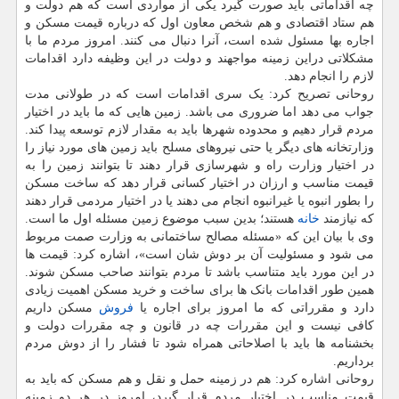
چه اقداماتی باید صورت گیرد یکی از مواردی است که هم دولت و
هم ستاد اقتصادی و هم شخص معاون اول که درباره قیمت مسکن و
اجاره بها مسئول شده است، آنرا دنبال می کنند. امروز مردم ما با
مشکلاتی دراین زمینه مواجهند و دولت در این وظیفه دارد اقدامات
لازم را انجام دهد.
روحانی تصریح کرد: یک سری اقدامات است که در طولانی مدت
جواب می دهد اما ضروری می باشد. زمین هایی که ما باید در اختیار
مردم قرار دهیم و محدوده شهرها باید به مقدار لازم توسعه پیدا کند.
وزارتخانه های دیگر یا حتی نیروهای مسلح باید زمین های مورد نیاز را
در اختیار وزارت راه و شهرسازی قرار دهند تا بتوانند زمین را به
قیمت مناسب و ارزان در اختیار کسانی قرار دهد که ساخت مسکن
را بطور انبوه یا غیرانبوه انجام می دهند یا در اختیار مردمی قرار دهند
که نیازمند
خانه
هستند؛ بدین سبب موضوع زمین مسئله اول ما است.
وی با بیان این که «مسئله مصالح ساختمانی به وزارت صمت مربوط
می شود و مسئولیت آن بر دوش شان است»، اشاره کرد: قیمت ها
در این مورد باید متناسب باشد تا مردم بتوانند صاحب مسکن شوند.
همین طور اقدامات بانک ها برای ساخت و خرید مسکن اهمیت زیادی
دارد و مقرراتی که ما امروز برای اجاره یا
فروش
مسکن داریم
کافی نیست و این مقررات چه در قانون و چه مقررات دولت و
بخشنامه ها باید با اصلاحاتی همراه شود تا فشار را از دوش مردم
برداریم.
روحانی اشاره کرد: هم در زمینه حمل و نقل و هم مسکن که باید به
قیمت مناسب در اختیار مردم قرار گیرد، امروز در هر دو زمینه