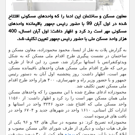
معاون مسكن و ساختمان این ادعا را كه واحدهای مسكونی افتتاح
شده در اول آبان 99 با حضور رئیس جمهور باقیمانده واحدهای
مسكونی مهر است رد كرد و اظهار داشت: اول آبان امسال، 400
هزار واحد مسكن ملی با حضور رئیس جمهور تعیین تكلیف شد.
به گزارش پلات به نقل از ایسنا، محمود محمودزاده، معاون مسکن و
ساختمان در نشست پیگیری طرح اقدام ملی مسکن که به شکل
ویدئوکنفرانس با استانها برگزار شد، ضمن رد این ادعا از طرف
برخی که طرح اقدام ملی مسکن همان واحدهای باقیمانده مسکن
مهر است، اظهار داشت: روز پنجشنبه اول آبان به دستور رئیس
جمهور و با حضور وزیر راه و شهرسازی، ۴۰۰ هزار واحد طرح اقدام
ملی مسکن تعیین تکلیف شد.
محمودزاده ادعای مطرح شده با این مضمون را که واحدهای مسکن
ملی همان مسکن مهر است را رد کرد و اظهار داشت: از ۱۱۵۶۰
واحد مسکن ملی که افتتاح شد، حدود ۳۲۴۶ واحد در استانها و
ادارات کل استانی، ۱۶۱۰ واحد در شهرهای جدید و ۶۷۰۴ واحد در
بافت های فرسوده است.
محمودزاده تصریح کرد: دو مصوبه در سال های ۹۴ و ۹۶ یکی از
طرف هیات دولت و دیگری از طرف شورای عالی مسکن مصوب و
ابلاغ گردید با این مضمون که
پروژه
های کمتر از ۳۰ درصد پیشرفت