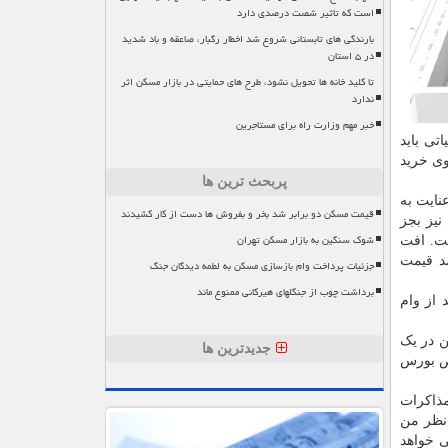
است که تاثیر شصت درصدی دارد
بارندگی های تابستانی شروع شد اخطار رگبار، صاعقه و باد شدید
در ۵ استان
تا کلید خانه ها تحویل نشود، طرح های حمایتی در بازار مسکن اثر
ندارد
خبر مهم وزارت راه برای مستاجرین
تی باید
وی خرید
پربحث ترین ها
نایت به
قیمت مسکن دو برابر شد بخر و بفروش ها دست از کار کشیدند
ل کمبود مسکن مواجه بوده ایم. طی حدود ۵۰ سال قبل نیز بجز
شوک سنگین به بازار مسکن تهران
ت. افت
شد قیمت
جزئیات پرداخت وام بازسازی مسکن به لطمه دیدگان جنگ
برداشت چوب از جنگلهای هیرکانی ممنوع ماند
از وام
ن در یک
جدیدترین ها
خص بورس
مذاکرات
 نظر من
اتی خواهد