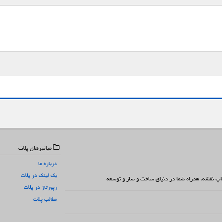
میانبرهای پلات
درباره ما
بک لینک در پلات
 چاپ نقشه، همراه شما در دنیای ساخت و ساز و توسعه
رپورتاژ در پلات
مطالب پلات