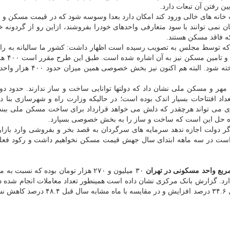
ین رفتن آن تبعات دارد.
 خانه های خالی ورود کند امکان دارد بعدا وسوسه شود که در قیمت مسکن و اج
ان نمی توانند با سود متعارفی واحدهای خودرا بفروشند، ازاین رو از گردونه 
 فاقد مسکن هستند.
 توسط مجلس به تصویب رسیده است اظهار داشت: کشور ما سالیانه به راه 
یک میلیون واحد مسکونی نیاز د
توسط بخش خصوصی و ۶۰۰ هزار واحد توسط دولت ساخته شود. البته هم اکنون 
ر و مسکن ملی نشان داد که دولتها توانایی ساخت و ساز ندارند. حدود دو
ا تعداد افتتاحات بسیار اندک بوده است؛ در حالیکه وزارت راه و شهرسازی بنا 
زی می تواند هرچقدر که دلش می خواهد قرارداد برای ساخت مسکن ملی ببندد
ا راه حل این است که ساخت و ساز را به بخش خصوصی بسپارد.
اگر دولت اجازه ندهد سرمایه های سرگردان به قصد بخر و بفروشی وارد باز
م است در سه ماهه ابتدای سال جهش قیمت مسکن نخواهیم داشت و رکود فعل
بع واحد مسکونی در تهران
۳۰ میلیون و ۲۷۰ هزار تومان بوده که نسبت به
ترتیب ۶.۶ و ۹۳.۷ درصد افزایش دارد. گزارش بانک مرکزی نشان داده است همینطور تعداد معاملات انجام شد
ماه سال ۱۳۹۹ معادل ۵۳۰۰ فقره بود که نسبت به ماه قبل ۳۴.۶ درصد افزایش و در مقایسه ب