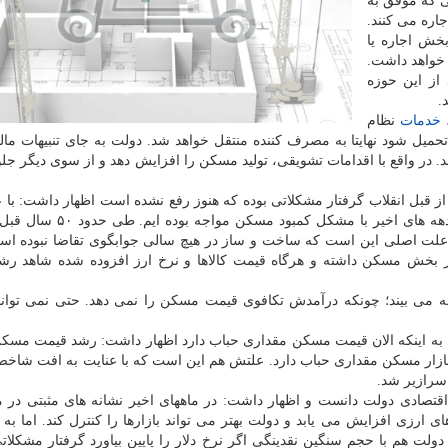
ی که موفق به
جاره می کنند.
بخش اجاره یا
 خواهد داشت.
از این حوزه
.
،
خدمات
نظام
حمیل شود نهایتا به مصرف کننده منتقل خواهد شد. دولت به جای تنبیهات مالیا
 در واقع با اقدامات تشویقی، تولید مسکن را افزایش دهد و از سوی دیگر جل
 قبل انقلاب گرفتار مشکلاتی بوده که هنوز رفع نشده است اظهار داشت: با ع
رشد روز افزون مهاجرت به شهرهای بزرگ همواره طی دهه های اخیر با مشک
علت اصلی این است که ساخت و ساز در هیچ سالی جوابگوی تقاضا نبوده اس
 در بخش مسکن داشته و هرگاه قیمت کالاها و نرخ ارز افزوده شده شاهد ر
می بیند؛ چونکه درآمدش تکافوی قیمت مسکن را نمی دهد. حتی نمی تواند 
ره به اینکه الان قیمت مسکن مقداری حباب دارد اظهار داشت: رشد قیمت مسک
د بازار مسکن مقداری حباب دارد. علتش هم این است که با عنایت به افت شا
 سرازیر شد.
تصادی دولت دانست و اظهار داشت: در ماههای اخیر نشانه های مثبتی در 
 ارزی افزایش می یابد و دولت بهتر می تواند بازارها را کنترل کند. اما به
ینتر نخواهد رفت. دولت هم با حجم سنگین نقدینگی اگر نرخ دلار را پایین بیاورد گرفتار مشکل