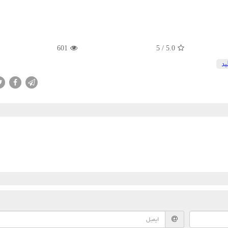
601
5
/
5.0
ید