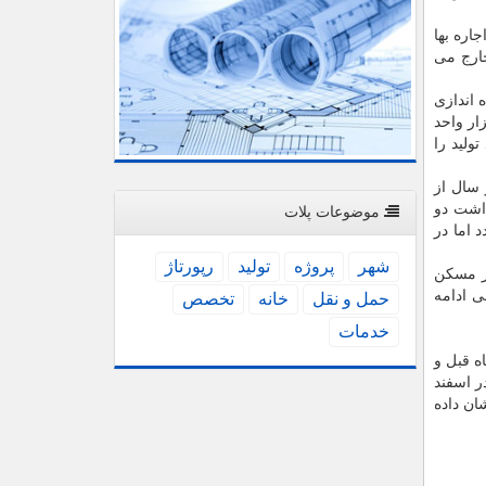
اره بها
خارج می
اندازی
ارد که در طرح جهش تولید و تامین مسکن نیز به آن اشاره شده است. طبق این طرح مقرر است ۴۰۰ هزار واحد
نیز بخش خصوصی همین میزان حدود ۴۰۰ هزار واحد تولید را
 سال از
داشت دو
موضوعات پلات
 اما در
شهر
پروژه
تولید
رپورتاژ
ار مسکن
ی ادامه
حمل و نقل
خانه
تخصص
خدمات
 ماه قبل و
ه در اسفند
ا ماه مشابه سال قبل ۴۸.۴ درصد کاهش نشان داده