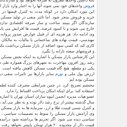
نگه داشتن واحدها مقرون به صرفه نخواهد بود و سازندگان
فروش
واحدهای خود نمی شوند آنها را به اجبار وارد بازار ا
این مورد امکان دارد در کوتاه مدت به کنترل قیمتها در 
خرید و فروش منجر شود. اما تاثیر منفی در تولید مسکن
سازندگان اگر ببینند ساخت و ساز صرفه اقتصادی ندارد 
خارج می شوند و با کمبود عرضه، قیمت ها افزایش می یابد
وی ادامه داد: هر هزینه ای از قبیل عوارض صدور پروانه
مهندسی، قیمت نهاده های ساختمانی یا مالیات به مالکان ت
کاری کند که کسی سود اضافه از بازار مسکن برداشت نکند.
و فروشهای سفته بازانه را بگیرد.
این کارشناس بازار مسکن با اشاره به اینکه بخش مسکن از
یکی دو مقطع، هیچ گاه قیمت مسکن کاهش نیافته است. 
ارزش پول ملی و
تورم
سایر بازارها نیز تاثیرات منفی
مسکن بوده ایم.
محتشم تصریح کرد: در چنین شرایطی مصرف کننده لطمه 
استفاده کند؛ برای اینکه امکان پرداخت اقساط را ندارد.
عضو هیات مدیره انجمن انبوه سازان استان تهران با اشا
سال گذشته بیشتر از نرخ رشد دلار بوده و به نظر می آی
و کنترل نسبی قیمت طلا و ارز، سرمایه ها به بازار مسکن
وی آرامش بازار مسکن را منوط به تصمیمات سیاسی ـ اق
سیاسی دیده می شود. اگر تحریم ها برداشته شود درآمدهای
قیمت دلار از محدوده ۲۰ هزار تومان پای