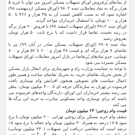
از نمادهای پُرفروش اوراق تسهیلات مسکن امروز می توان با خرید ۵
هزار برگه به نماد معاملاتی تسه ۹۸۰۲ (اوراق مسکن اردیبهشت ۹۸)
اشاره نمود که به سبب کاهش قیمت آن به ۴۵ هزار و ۴۶۶ تا ۵۰
هزار و ۱۰۰ تومان، با استقبال خریداران مواجه گردید.
اوراق تسه ۹۹۱۲ (اوراق تسهیلات اسفند ۹۹) با فروش ۲۰ هزار برگه
در رتبه نخست تقاضا قرار داشت که با نرخ ثابت ۵۰ هزار تومان
بفروش رسید.
نماد تسه ۹۹۰۸ (اوراق تسهیلات مسکن صادر در آبان ۹۹) نیز با
تقاضای ۷ هزار برگه ای و قیمت ۴۸ هزار و ۶۰۰ تا ۵۲ هزار و ۸۰۰
تومانی، جزو نمادهای پُرتقاضا در بازار امروز معاملات اوراق تسهیلات
مسکن شمرده می شود.
با توجه به سیاست وزارت راه و شهرسازی برای انتقال بازار مسکن
از بخش تحریک تقاضای خرید، به تحریک تقاضای ساخت و همین طور
اعمال سیاست های تشویقی همچون افزایش وام نوسازی بافت
فرسوده در تهران به سازندگان حرفه ای تا ۳۰۰ میلیون تومان، بنظر
می رسد بیشتر خریداران این اوراق، دارندگان واحدهای فرسوده می
باشند که برای نوسازی واحد مسکونی مبادرت به خرید این برگه ها
می کنند.
قیمت وام زوجین؛ ۲۳ میلیون تومان
سقف وام خرید مسکن برای زوجین تهرانی ۲۰۰ میلیون تومان با نرخ
سود ۱۷.۵ درصد به همراه ۴۰ میلیون تومان وام جعاله با نرخ سود ۱۸
درصد است که متقاضی دریافت این تسهیلات (۲۴۰ میلیون تومانی)
از بانک تخصصی بخش مسکن باید ۴۸۰ برگه گواهی حق تقدم