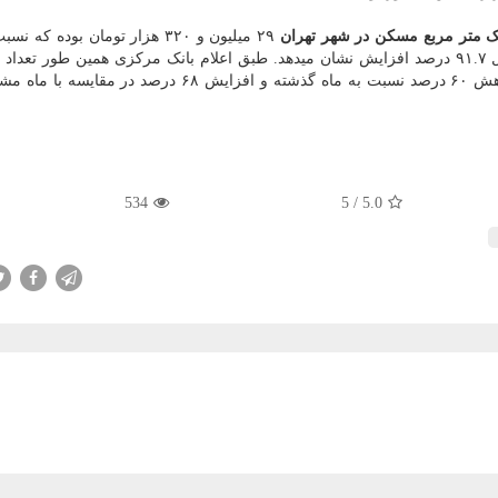
 متر مربع مسکن در شهر تهران
۲۹ میلیون و ۳۲۰ هزار تومان بوده که 
قبل ۳.۱ درصد کاهش و در مقایسه با ماه مشابه سال قبل ۹۱.۷ درصد افزایش نشان میدهد. طبق اعلام بانک مرکزی همین طور ت
انجام شده در این ماه معادل ۲.۱ هزار فقره بود که از کاهش ۶۰ درصد نسبت به ماه گذشته و افزایش ۶۸ درص
534
5
/
5.0