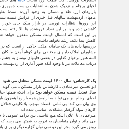
انتظارات تورمی، افت قیمت ارز، مالیات
خانه
های خالی، 
احیای برجام و نزدیک شدن به انتخابات ریاست جمهوری، ج
بازارهای ارز، طلا و مسکن به وجود آورده است؛ بطو
ماههای اردیبهشت سالهای قبل خبری از افزایش قیمت نیس
این روزها انتظارات تورمی در بازار ملک جای خودرا ب
کاهشی داده و بنا بر این تعداد فروشنده ها بالا رفته است.
بر این است که امسال قیمت مسکن معقول خواهد شد
کاهش پیدا نکند، رشد نخواهد داشت.
بررسیها داده های یک سامانه ملکی حاکی از آنست که در
مشاوران املاک دلیلهای مختلفی برای کوتاه آمدن مالکان 
البته هنوز نرخهای کذایی در بعضی فایلهای نوساز به چشم 
درباب معاملات نیز با وجود آنکه هنوز آماری از اردیبهشت 
یک کارشناس: سال ۱۴۰۰ قیمت مسکن متعادل می شود
ابوالحسن میرعمادی ـ کارشناس بازار مسکن ـ می گوید
سال تعدیل قیمت مسکن خواهد بود؛
برای اینکه قیمتها حب
احیای برجام نیز می تواند به آرامش همه بازارها همچون با
وی بیان می کند: بی ثباتی اقتصاد موجب بلاتکلیفی فعالا
کارهای مولد گرفتار مشکلات اساسی شده اند.
میرعمادی با اعلان اینکه هیچ تناسبی بین درآمد عمومی با 
می ماند و توان متقاضیان به تدریج به قیمتها می رسد که طب
رونق می گیرد. بجز این دو نمی توان گزاره دیگری برای با