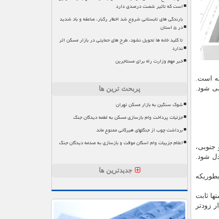
است که تاثیر شصت درصدی دارد
بارندگی های تابستانی شروع شد اخطار رگبار، صاعقه و باد شدید
در ۵ استان
تا کلید خانه ها تحویل نشود، طرح های حمایتی در بازار مسکن اثر
ندارد
خبر مهم وزارت راه برای مستاجرین
۲ درصد کاهش یافته است.
می شود.
پربحث ترین ها
شوک سنگین به بازار مسکن تهران
جزئیات پرداخت وام بازسازی مسکن به لطمه دیدگان جنگ
برداشت چوب از جنگلهای هیرکانی ممنوع ماند
اعلام جزییات وام اسکان موقت و بازسازی به صدمه دیدگان جنگ
جنوبی،
دل شود.
جدیدترین ها
بطوریکه
ها ثابت
ر زودتر