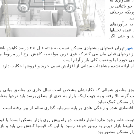
امیدواری به
و باثباتی در
ریکه برخلاف
ت.
ه برآوردهای
 عمده تحلیلها
 و حتی اگر
شهر
تهران قیمتهای پیشنهادی مسکن نسبت به هفته قبل .۵
از نرخهای قبلی بیان می کنند که قوی ترین مولفه به کاهش نرخ ارز مربوط 
می خورد اما وضعیت کلی بازار آرام است.
ماه ارائه نشده مشاهدات میدانی از افزایش نسبی خرید و فروشها حکایت دارد.
: بجز مناطق شمالی که تکلیفشان مشخص است سال جاری در مناطق میانی و 
اب گونه بالا رفته و به جهت اینکه بازار به حدی از منطق برسد باید نرخها متعا
زار مسکن کمک نماید.
ن اقتصادی شده و زندگی عادی بر پایه سرمایه گذاری سالم از بین رفته است. 
قیمت خانه وجود ندارد اظهار داشت: دو راه پیش روی بازار مسکن است؛ یا قیمت
یعتا بازار دیرتر به رونق خواهد رسید. یا این که قیمتها کاهش می یابد و بازا
زار مسکن متصور بود.