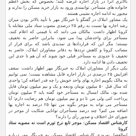
بالاتری آنرا در بازار اجاره عرضه کنند؛ بخصوص که بخش اعظم
خانواده های مستأجر، توانمندی ورود به بازار خرید مسکن را ندارند و
مجبور به ادامه اجاره نشینی هستند.
یک مشاور املاک در گفتگو با خبرنگار مهر با تأیید بالاتر بودن میزان
رشد اجاره بها نسبت به رقم ۲۵ درصدی مصوب ستاد ملی مقابله با
کرونا اظهار داشت: مالکان می دانند که با قیمتی که اعلام کنند،
مستأجر برای واحدشان پیدا می شود، بنابراین حاضر به تخفیف
نیستند؛ مگر این که قراردادها ی تمدیدی باشد که برای فرار از
مصائب کرونا و کاهش ترددها به دفاتر مشاوران املاک، حاضر به
تخفیف تا حدودی به مستأجر قبلی خود شوند که آن هم تا حدی این
تخفیف دادن ها ادامه دارد.
یکی دیگر از مشاوران املاک به خبرنگار مهر اظهار داشت: سقف
افزایش ۲۵ درصدی در بازار اجاره قابل مشاهده نیست؛ نمی توانیم
به مالک بگوییم اجاره بهای واحد خویش را چه قدر اضافه کن؛ واحدی
که سال قبل ۵۰ میلیون تومان ودیعه و یک و نیم میلیون تومان فایل
شده بود، مالک امسال به مستأجر خود گفته باید ۳ میلیون تومان
پرداخت کنی ولی من تا دو و نیم میلیون تومان هم رضایت دارم؛ آیا
مستأجر می تواند به موجر بگوید من تنها ۲۵ درصد به اجاره بها
اضافه می کنم؟ چند درصد مستأجران توانایی شکایت از موجر در
شورای حل اختلاف و صدور رأی را دارند؟
کارشناس اقتصاد مسکن: موجر تابع نرخ تورم است نه مصوبه ستاد
کرونا
ابوالفضل نوروزی کارشناس اقتصاد مسکن به خبرنگار مهر درباره