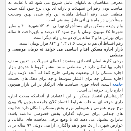
معرفی متقاضیان به بانکهای عامل شروع می شود که با عنایت به
مناسب بودن رقم این تسهیلات و یارانه ای بودن نرخ سود آنکه سبب
منطقی شدن رقم اقساط ماهیانه این وام شده، بهبود وضعیت
مستأجران در ماه های آتی قابل پیشبینی است.
وام ودیعه مسکن برای مستأجران تهرانی ۷۰، کلانشهرها ۴۰ و سایر
شهرها ۲۵ میلیون تومان با نرخ سود ۱۳ درصد و بازپرداخت ۵ ساله
برای تهرانی ها و ۳ ساله برای دو مدل وام دیگر است.
رقم اقساط آن هم به ترتیب ۱.۶، ۱.۳ و ۸۴۲ هزار تومان است.
بازار اجاره مسکن اقدام اساسی می خواهد نه درمان موضعی و
مقطعی
برخی کارشناسان اقتصادی معتقدند اعطای تسهیلات یا تعیین سقف
اجاره بها امکان دارد در مقاطعی مانند انتشار کرونا تا حدودی بازار
اجاره مسکن را از وضعیت بحرانی خارج کند؛ اما آنچه لازمه بازار
اجاره مسکن چه برای اقشار متوسط و چه برای دهک های نخست
جامعه
است، انجام فوری سیاست های اثرگذار در این بازار همچون
اجاره داری حرفه ای است.
کارشناسان اقتصاد مسکن بر این اعتقادند از آنجاییکه مبحث اجاره
داری حرفه ای به علت شرایط اقتصاد کلان جامعه همچون بالا بودن
نرخ تورم عمومی و همینطور تورم بخش مسکن، امکان دارد جذابیت
های چندانی برای سرمایه گذاران بخش خصوصی نداشته باشد؛
بنابراین پیشنهاد می دهند که با وضع برخی معافیت های مالیاتی و
عوارض شهری از یک سو و هم واگذاری اراضی دولتی ۹۹ ساله برای