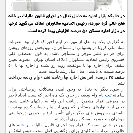
در حالیکه بازار اجاره به دنبال تعلل در اجرای قانون مالیات بر خانه
های خالی گره خورده، رئیس اتحادیه مشاوران املاک می گوید نرخها
در بازار اجاره مسکن ۵۰ درصد افزایش پیدا کرده است.
به گزارش پلات به نقل از مهر، در ایام اخیر که قرار بود مصوبات
ستاد ملی کرونا در پشتیبانی از مستأجران، نویدبخش روزهای روشن
برای هر دو قشر موجر و مستأجر باشد، به قول مصطفی قلی
خسروی رئیس اتحادیه مشاوران املاک استان تهران، مصوبه تعیین
سقف برای اجاره بها با موفقیت روبه رو نشده و اجاره بها تا ۵۰
درصد نسبت به تابستان سال قبل رشد داشته است.
سقف ۲۵ درصدی افزایش اجاره بها رعایت نشد / وام ودیعه پرداخت
نشد
از سوی دیگر به دنبال به وجود آمدن مشکلات زیرساختی برای
سامانه
ثبت نام
وام ودیعه در حدود یک ماه اخیر که سبب ایجاد تأخیر
در معرفی افراد مشمول دریافت این وام به بانکهای عامل شده،
خیلی از خانوارهای مستأجر که روی این وام حساب کرده بودند، با
ناامیدی به روش های دیگر برای تأمین ارقام نجومی درخواستی
موجران بابت ودیعه مسکن روی آورده اند.
این در حالی است که قرار بود اجرای قانون مالیات بر
خانه
های
خالی در مرداد ماه، کلیدی برای بازگشایی قفل سخت حبس املاک و