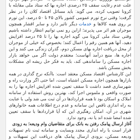
علت عدم رعایت سقف ۲۵ درصدی اجاره بها که ستاد ملی مقابله با
کرونا تصویب کرده، می گوید: باید مسائل اقتصاد کلان را در نظر
گرفت؛ وقتی نرخ تورم عمومی کشور بالای ۴۵ تا ۵۰ درصد، این تورم
بر روی همه کالاها و
خدمات
دیگر تاثیر دارد و سایر اقشار همچون
موجران هم اثر می پذیرند؛ ازاین رو نمی توانیم انتظار داشته باشیم
وقتی ستاد ملی کرونا می گوید اجاره بها را تا ۲۵ درصد افزایش
دهید، آنها هم همین رقم را اعمال کنند؛ بخصوص که خیلی از موجران
از محل دریافت اجاره بهای مسکن دوم، گذران زندگی می کنند و این
اجاره ها، منبع درآمد آنهاست؛ معتقدم دولت اگر می خواهد بازار
اجاره مسکن را ساماندهی کند، باید به فکر حل ریشه ای مشکلات
بخش مسکن باشد.
این کارشناس اقتصاد مسکن معتقد است: باآنکه نرخ گذاری در همه
بازارها همچون اجاره مسکن اشتباه است، اما حتی اگر وزارت راه و
شهرسازی قصد داشت تا سقف تعیین شده افزایش اجاره بها را به
صورت واقعی و ملموس اجرا کند، بهترین روش استفاده از سامانه
املاک و اسکان بود تا همه قراردادها در آن ثبت می شد ولی با عنایت
به راه اندازی ناقص این سامانه و عدم درج اطلاعات همه خانوارهای
شهری در آن، امکان رهگیری این که آیا قراردادها با سقف تعیین
شده امضا شده اند یا نه، وجود ندارد.
آغاز ارسال پیامک رفتن به بانک برای متقاضیان وام ودیعه؛ به زودی
قرار است با راه اندازی مجدد وبسایت و سامانه ثبت نام تسهیلات
ودیعه مسکن، بزودی ارسال پیامک های دریافت این تسهیلات و