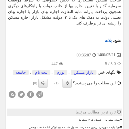
ساخت مسکن استیجاری به بخش خصوصی به شرط موافقت
سرمایه گذار با تعیین اجاره بها از جانب دولت یا راهکارهای دیگری
همچون پرداخت یارانه مابه التفاوت اجاره بهای بازار با اجاره بهای
تعیینی دولت به دهک های یک تا ۳، دولت مشکل بازار اجاره مسکن
را ریشه ای تر برطرف کند.
منبع:
پلات
1400/05/21
00:36:07
447
5
/
5.0
تگهای خبر:
بازار مسكن
,
تورم
,
ثبت نام
,
جامعه
این مطلب را می پسندید؟
(0)
(1)
تازه ترین مطالب مرتبط
پیش بینی بازار مسکن در ۳ سناریو
نرخ بلیت اتوبوس اربعین ۴۰ درصد تعدیل شد ۵۶۰۰ ناوگان آماده خدمت رسانی