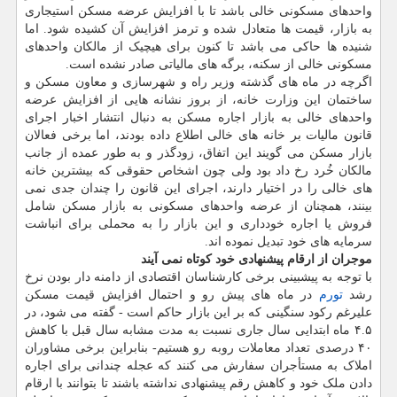
واحدهای مسکونی خالی باشد تا با افزایش عرضه مسکن استیجاری
به بازار، قیمت ها متعادل شده و ترمز افزایش آن کشیده شود. اما
شنیده ها حاکی می باشد تا کنون برای هیچیک از مالکان واحدهای
مسکونی خالی از سکنه، برگه های مالیاتی صادر نشده است.
اگرچه در ماه های گذشته وزیر راه و شهرسازی و معاون مسکن و
ساختمان این وزارت خانه، از بروز نشانه هایی از افزایش عرضه
واحدهای خالی به بازار اجاره مسکن به دنبال انتشار اخبار اجرای
قانون مالیات بر خانه های خالی اطلاع داده بودند، اما برخی فعالان
بازار مسکن می گویند این اتفاق، زودگذر و به طور عمده از جانب
مالکان خُرد رخ داد بود ولی چون اشخاص حقوقی که بیشترین خانه
های خالی را در اختیار دارند، اجرای این قانون را چندان جدی نمی
بینند، همچنان از عرضه واحدهای مسکونی به بازار مسکن شامل
فروش یا اجاره خودداری و این بازار را به محملی برای انباشت
سرمایه های خود تبدیل نموده اند.
موجران از ارقام پیشنهادی خود کوتاه نمی آیند
با توجه به پیشبینی برخی کارشناسان اقتصادی از دامنه دار بودن نرخ
رشد
تورم
در ماه های پیش رو و احتمال افزایش قیمت مسکن
علیرغم رکود سنگینی که بر این بازار حاکم است - گفته می شود، در
۴.۵ ماه ابتدایی سال جاری نسبت به مدت مشابه سال قبل با کاهش
۴۰ درصدی تعداد معاملات روبه رو هستیم- بنابراین برخی مشاوران
املاک به مستأجران سفارش می کنند که عجله چندانی برای اجاره
دادن ملک خود و کاهش رقم پیشنهادی نداشته باشند تا بتوانند با ارقام