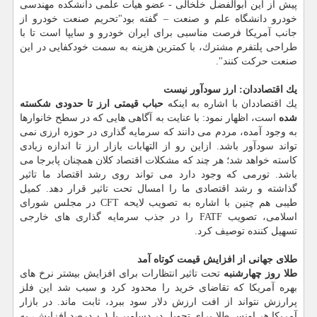
پیش از این ابوالفضل خلخالی - عضو هیات علمی دانشكده مهندسی
خودرو دانشگاه علم و صنعت – گفته بود"تحریم صنعت خودرو از
جانب آمریكا فرصت مناسبی برای ایران خودرو و سایپا است تا با
طراحی پلتفرم مشترك، با كمترین هزینه به سمت خودكفایی در این
صنعت حركت كنند".
یك اقتصاددان: ارز سودآور نیست
یك اقتصاددان با اشاره به اینكه
حباب قیمتی ارز تا حدودی شكسته
شده
است، اظهار نمود: با عنایت به آگاهی هایی كه در سطح خانوارها
به وجود آمده، مردم می دانند كه سرمایه گذاری در حوزه ارزی نمی
تواند سودآور باشد. ازاین رو از التهابات بازار ارز تا اندازه زیادی
كاسته خواهد شد؛ هر چند كه مشكلات اقتصاد كلان همچنان پابرجا می
باشد. تورمی كه وجود دارد می تواند روی رشد اقتصاد ما تاثیر
گذاشته و رشد اقتصادی ما را امسال تحت تاثیر قرار دهد. كمیل
طیبی هم چنین با اشاره به تصویب لایحه CFT در مجلس شورای
اسلامی، تصویب FATF را در جذب سرمایه گذاری های خارجی
تسهیل كننده توصیف كرد.
طلای جهانی از افزایش قیمت كوتاه آمد
طلا روز چهارشنبه
تحت تاثیر انتظارات برای افزایش بیشتر نرخ های
بهره آمریكا كه تقاضای خرید را محدود كرد و سبب شد این فلز
پرارزش نتواند از افت ارزش دلار سود ببرد، ثابت ماند. در بازار
آمریكا هر اونس طلا برای تحویل در دسامبر با ۰.۱ درصد افزایش، به