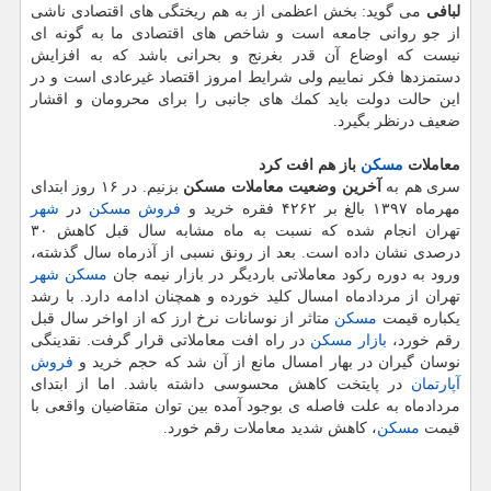
لبافی
می گوید: بخش اعظمی از به هم ریختگی های اقتصادی ناشی
از جو روانی جامعه است و شاخص های اقتصادی ما به گونه ای
نیست كه اوضاع آن قدر بغرنج و بحرانی باشد كه به افزایش
دستمزدها فكر نماییم ولی شرایط امروز اقتصاد غیرعادی است و در
این حالت دولت باید كمك های جانبی را برای محرومان و اقشار
ضعیف درنظر بگیرد.
معاملات
مسكن
باز هم افت كرد
سری هم به
آخرین وضعیت معاملات مسكن
بزنیم. در ۱۶ روز ابتدای
مهرماه ۱۳۹۷ بالغ بر ۴۲۶۲ فقره خرید و
فروش
مسكن
در
شهر
تهران انجام شده كه نسبت به ماه مشابه سال قبل كاهش ۳۰
درصدی نشان داده است. بعد از رونق نسبی از آذرماه سال گذشته،
ورود به دوره ركود معاملاتی باردیگر در بازار نیمه جان
مسكن
شهر
تهران از مردادماه امسال كلید خورده و همچنان ادامه دارد. با رشد
یكباره قیمت
مسكن
متاثر از نوسانات نرخ ارز كه از اواخر سال قبل
رقم خورد،
بازار مسكن
در راه افت معاملاتی قرار گرفت. نقدینگی
نوسان گیران در بهار امسال مانع از آن شد كه حجم خرید و
فروش
آپارتمان
در پایتخت كاهش محسوسی داشته باشد. اما از ابتدای
مردادماه به علت فاصله ی بوجود آمده بین توان متقاضیان واقعی با
قیمت
مسكن
، كاهش شدید معاملات رقم خورد.