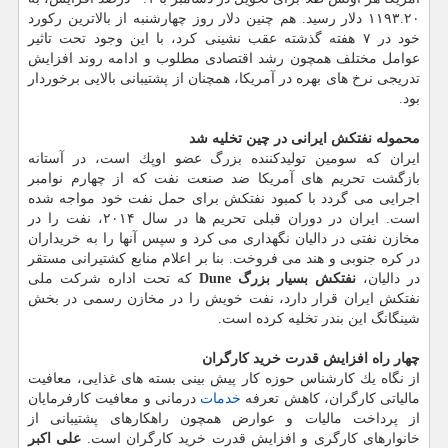
۱۱۹۳.۲۰ دلار رسید. هم چنین دلار روز چهارشنبه از بالاترین ركورد
خود در ۷ هفته گذشته عقب نشینی كرد، با این وجود تحت تاثیر
عوامل مختلف همچون رشد اقتصادی مطلوب و ادامه روند افزایش
تدریجی نرخ های بهره در آمریكا، همچنان از پشتیبانی بالایی برخوردار
بود.
محموله نفتكش ایرانی در چین تخلیه شد
ایران كه سومین تولیدكننده بزرگ عضو اوپك است، در آستانه
بازگشت تحریم های آمریكا ضد صنعت نفت كه از چهارم نوامبر
اجرایی می گردد با كمبود نفتكش برای حمل نفت خود مواجه شده
است. ایران در دوران قبلی تحریم ها در سال ۲۰۱۴، نفت را در
مخازن نفتی در دالیان نگهداری می كرد و سپس آنها را به خریداران
در كره جنوبی و هند می فروخت. بنا بر اعلام منابع كشتیرانی مستقر
در دالیان،
نفتكش بسیار بزرگ Dune
كه تحت اداره شركت ملی
نفتكش ایران قرار دارد، نفت خویش را در مخازن رسمی در بخش
شینگانگ این بندر تخلیه كرده است.
چهار راه افزایش قدرت خرید كارگران
از نگاه یك كارشناس حوزه كار پیش بینی بسته های غذایی، معافیت
مالیاتی كارگران، كاهش تعرفه
خدمات
درمانی و معافیت كارفرمایان
از پرداخت مالیات و عوارض همچون راهكارهای پشتیبانی از
خانوارهای كارگری و افزایش قدرت خرید كارگران است.
علی اكبر