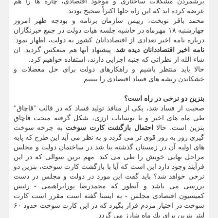
برشمردن مشكلات ساختاری و موجود اقتصادی، چاره ها را هم
عرضه كرده اند كه این راه حلها اكثراً صحیح بودند.
محمد باقر نوبخت، رییس سازمان برنامه و بودجه ظهر امروز
چهارشنبه ۱۸ مهرماه در حاشیه جلسه هیات دولت در جمع خبرنگاران
درباره نامه اخیر تعدادی از اقتصاددانان كشور به دولت، اظهار نمود:
نامه اخیر اقتصاددانان دیده شد
. پیشنهاد آنها هم منعكس گردید. ان
شاء الله از نظراتی كه جنبه اجرایی دارند، استفاده خواهیم كرد.
حالا باید منتظر باشیم و راهكارهای دولت برای حل معضلات و
خشكاندن ریشه های فساد اقتصادی را ببینیم.
بنزین دو نرخی در راه است؟
صحبت از فساد شد، یكی از منافذ تولید فساد كه در قالب "قاچاق"
طی ماه های اخیر و با نوسانات ارزی، شكل گرفته مبحث قاچاق
بنزین است. حالا
احتمال بازگشت كارت سوخت
به چرخه سوخت
گیری روز به روز قوی تر می گردد و به نظر می آید این طرح كه پایه
های اولیه آن در زمستان گذشته بنا شد در ساختمان دولت و مجلس
مراحل نهایی خویش را طی می كند. مهم ترین سوالی كه در این
فرآیند وجود دارد این است كه آیا با بازگشت كارت سوخت، بنزین دو
نرخی خواهد شد؟ باید گفت این مورد در دولت و مجلس در دست
بررسی می باشد و آنطور كه محمدرضا پورابراهیمی - رئیس
كمیسیون اقتصادی مجلس - به ایسنا گفته است مقرر است كارت
سوخت در اختیار مردم قرار بگیرد كه در این كارت سوخت حدود ۶۰
لیتر بنزین برای یك ماه شارژ می گردد.