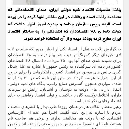
پلات: مناسبات اقتصاد شبه دولتی ایران، صدای اقتصاددانی كه
معتقدند رانت، فساد و رفاقت در این ساختار نفوذ كرده را درآورده
است. البته رییس سازمان برنامه و بودجه امروز اظهار داشت كه
دولت نامه ی ۳۸ اقتصاددان كه انتقاداتی را به ساختار اقتصاد
ایران مطرح كرده بودند دیده و از آن استفاده خواهد نمود.
به گزارش پلات به نقل از ایسنا، یكی از اخبار امروز كه شاید در لابه
لای خبرهای دیگر كمرنگ تر دیده شد پیام دولت به ۳۸ اقتصاددان
برای شنیده شدن صدای آنها بود. ۱۵ مردادماه امسال ۳۸ اقتصاددان
كشور در نامه ای سرگشاده به رئیس جمهور با اشاره به علل شكل
گیری چالش های موجود در اقتصاد كشور، راهكارهایی را برای خروج
از این شرایط عرضه كردند. در متن این نامه كه در ۲۰ بند ارائه
شده، مواردی همچون گسترش صنایع رانتی، بنگاه های شبه دولتی،
انتقال دارایی های دولت به دوستان و آشنایان، زایش نو سرمایه
داران، اختلاط نوكیسه گان با حاكمیت و تولید اقتصاد رفاقتی به جای
اقتصاد رقابتی ذكر شده است.
رهبر معظم انقلاب هم در همان روزها طی دیدار با قشرهای مختلف
مردم با اشاره به این نامه گفتند: اخیراً هم عده ای كارشناس
اقتصادی كه با دولت هم مخالفتی ندارند و برخی هم صاحب نام
هستند، نامه ای دلسوزانه به رئیس جمهور محترم نوشته اند و ضمن