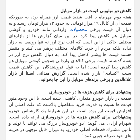
كاهش دو میلیونی قیمت در بازار موبایل
هفته دوم مهرماه با افت شدید قیمت ارز همراه بود، به طوریكه
قیمت آن از كانال ۱۹ هزار تومانی به حدود ۱۳ هزار تومان رسید و به
دنبال آن قیمت برخی
محصولات
وارداتی مانند خودرو و گوشی
موبایل هم كاهش پیدا كرد. در این میان گزارش ها از بازارهای
مختلف حاكی از این است كه افت نرخ ارز نه تنها رونقی به بازار
نداده بلكه مردم از خرید كالاهای مختلف پرهیز می كنند و منتظر
هستند قیمت ها بیشتر كاهش پیدا كند. به دنبال كاهش نرخ ارز در
هفته گذشته، قیمت برخی كالاهای وارداتی همچون گوشی موبایل هم
كاهش پیدا كرده است؛ اما به قول فروشندگان این كاهش قیمت
سبب "كسادی" بازار شده است.
گزارش میدانی ایسنا از بازار
علاءالدین و برخی برندهای موبایل را این جا بخوانید.
پیشنهادی برای كاهش هزینه ها در خودروسازی
قیمت در بازار خودرو مقداری كاهشی شده است. با این وجود هنوز
قیمت ها نسبت به قدرت خرید متقاضیان بالاست كه علت اصلی آن
افزایش قیمت ارز بوده است. در این شرایط یك كارشناس خودرو
پیشنهاداتی برای كاهش هزینه ها در خودروسازی
ارائه داده است.
شهرام آزادی می گوید: "دو خودروساز بزرگ می توانند با تولید و
تامین مشترك قطعات اصلی خودرو، به میزان قابل توجهی در هزینه
های خود صرفه جویی كنند."