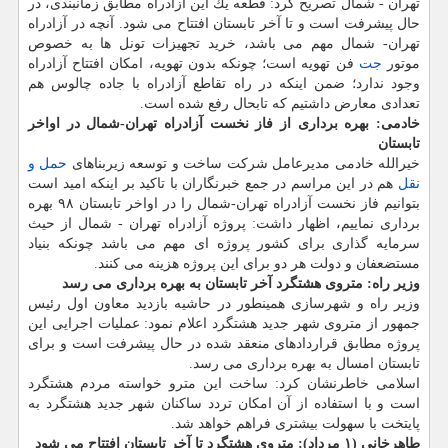
تهران - شمال تصریح كرد: قطعه یك این آزادراه مطابق زمانبندی، در
حال پیشرفت است و تا آخر تابستان افتتاح می شود. آنچه در آزادراه
تهران- شمال مهم می باشد، خرید تجهیزات تونل ها به خصوص
موتور
جت
فن تهویه است؛ چونكه بدون تهویه، امكان افتتاح آزادراه
وجود ندارد؛ ضمن اینكه در راه تقاطع آزادراه با جاده چالوس هم
تعدادی معارض داشتیم كه تابحال رفع شده است.
خادمی: بهره برداری از فاز نخست آزادراه تهران-شمال در اواخر
تابستان
خیرالله خادمی مدیرعامل شركت ساخت و توسعه زیربناهای
حمل و
نقل
هم در این مراسم در جمع خبرنگاران با تاكید بر اینكه امید است
بتوانیم فاز نخست آزادراه تهران-شمال را در اواخر تابستان ۹۸ بهره
برداری نماییم، اظهار داشت: پروژه آزادراه تهران - شمال از حیث
سرمایه گذاری برای كشور پروژه ای مهم می باشد چونكه بنیاد
مستضعفان و دولت هر دو برای این پروژه هزینه می كنند.
وزیر راه: متروی هشتگرد آخر تابستان به بهره برداری می رسد
وزیر راه و شهرسازی همینطور در حاشیه بازدید معاون اول رئیس
جمهور از متروی شهر جدید هشتگرد اعلام نمود: عملیات اجرایی این
پروژه مطابق قراردادهای منعقد شده در حال پیشرفت است و برای
تابستان امسال به بهره برداری می رسد.
اسلامی خاطرنشان كرد: ساخت این مترو خواسته مردم هشتگرد
است و با استفاده از آن امكان تردد ساكنان شهر جدید هشتگرد به
پایتخت با سهولت بیشتری فراهم خواهد شد.
طاهرخانی (۱ مرداد): متروی هشتگرد تا آخر تابستان افتتاح می شود