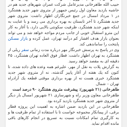
حبیب الله طاهرخانی مدیرعامل شركت عمران شهرهای جدید هم در
حاشیه بازدید معاون اول رئیس جمهور از متروی شهر جدید هشتگرد
در ۱ مرداد امسال در جمع خبرنگاران اظهار داشت: متروی شهر
جدید هشتگرد تا آخر تابستان به بهره برداری می رسد و با عنایت به
اینكه شهر جدید هشتگرد، ظرفیت سكونتی بالایی دارد، با آغاز به كار
این مترو استقبال خوبی از جانب مردم مواجه خواهد شد و می تواند
بعنوان بازار هدف اقشار كم درآمد تهران، عمل كرده و
بازار مسكن
پایتخت را ساماندهی كند.
وی در پاسخ به پرسش خبرنگار مهر درباره مدت زمانی
سفر
ریلی از
هشتگرد به تهران اظهار داشت: قطار فوق العاده تهران هشتگرد، ۴۵
دقیقه ای به مقصد خواهد رسید.
به گزارش پلات به نقل از مهر، علیرغم همه وعده های داده شده، تا
كنون كه یك هفته از آغاز پاییز گذشته، نه از متروی شهر جدید
هشتگرد خبری هست نه از بهره برداری موقتی قطعه یك آزادراه
تهران – شمال.
طاهرخانی (۲۱ شهریور): پیشرفت متروی هشتگرد ۹۰ درصد است
طاهرخانی معاون وزیر راه و شهرسازی ۲۱ شهریور امسال بار دیگر
از متروی شهر جدید هشتگرد بازدید كرده بود.
طاهرخانی در این بازدید ضمن اشاره به اهمیت این پروژه قطار
برقی، از پیمانكار مجموعه خواست تا با استفاده از تمام ظرفیت ها و
به كارگیری تمام امكانات نسبت به تسریع در انجام كارهای باقی
مانده اقدام نماید.