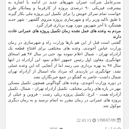
مدیرعامل شركت عمران شهرهای جدید در ادامه با اشاره به
پیشرفت فیزیكی ۹۰ درصدی پروژه از كارفرما و پیمانكار طرح
خواست تمام تمركز خویش را برای تكمیل این پروژه ملی بكار گیرند
تا طبق تاكید وزیر راه و شهرسازی پروژه متروی گلشهر - شهر جدید
هشتگرد تا آخر شهریور مورد بهره برداری قرار گیرد.
مردم به وعده های عمل نشده زمان تكمیل پروژه های عمرانی عادت
دارند
گفتنی است قبل از این هم بارها وزارت راه و شهرسازی در زمان
وزارت عباس آخوندی، وعده های مختلفی برای افتتاح قطعه یك
آزادراه تهران - شمال اعلام نموده بود حتی در سال ۹۷ هم اسحاق
جهانگیری معاون اول رئیس جمهور اعلام نمود این آزادراه در انتها
سال ۹۷ به بهره برداری می رسد اما از آنجایی كه این وعده عملی
نشد، جهانگیری در بازدیدی كه مرداد ماه امسال از آزادراه تهران
شمال داشت، حاضر به گفتگو در جمع خبرنگاران نشد.
در دوره وزارت آخوندی، وعده های گوناگونی همچون تكمیل مسكن
مهر در بازه های زمانی مختلف، تكمیل آزادراه تهران - شمال، تكمیل
آزادراه همت - كرج، تكمیل پروژه ریلی رشت - قزوین و خیلی از
پروژه های عمرانی در زمان مقرر به اتمام نرسید و به زمان دیگری
موكول شد.
1398/07/09
22:43:13