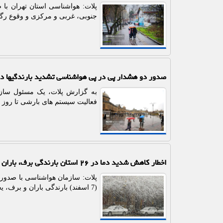
پلات: هواشناسی استان تهران با 
جنوبی، غربی و مرکزی و وقوع رگبا
صدور دو هشدار پی در پی هواشناسی تشدید بارندگیها در ۱۴ استان تا روز شن
به گزارش پلات، یک مسئول سازم
فعالیت سیستم های بارشی تا روز شنبه (۱۲ اردیبهشت) رگبار، رعدوبرق و وزش باد شدید در ۱۴ استان
اخطار کاهش شدید دما در ۲۶ استان بارندگی برف، باران و یخبندان در راهست
(7 اسفند) بارندگی باران و برف، یخبندان و افت محسوس دما شروع می شود.