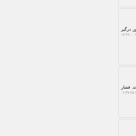
 با تشدید سامانه بارشی، 12 استان کشور درگیر
۱
د. فشار
۱