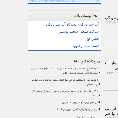
دوستان پلات
رسودگی
۱
آب شیرین کن - دستگاه آب شیرین کن
شرکت صنعتی سخت پوشش
فیش حج
قیمت بیسیم کنوود
پربیننده ترین ها
 واردات
سهم مصالح ساختمانی در قیمت مسکن بالا نیست مهم قیمت زمین
ت.
است که تاثیر شصت درصدی دارد
۱
بارندگی های تابستانی شروع شد اخطار رگبار، صاعقه و باد شدید
در ۵ استان
تا کلید خانه ها تحویل نشود، طرح های حمایتی در بازار مسکن اثر
ندارد
خبر مهم وزارت راه برای مستاجرین
ا گزارش
مبلغ اجاره بها را چه کسی تعیین می کند؟
بها خبر
پربحث ترین ها