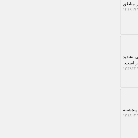
ر مناطق
۱
 تشدید
۱
 نمود از روز پنجشنبه
۱