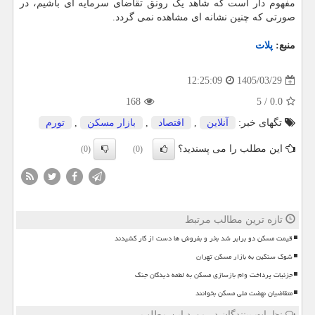
مفهوم دار است که شاهد یک رونق تقاضای سرمایه ای باشیم، در
صورتی که چنین نشانه ای مشاهده نمی گردد.
منبع:
پلات
1405/03/29
12:25:09
168
5
/
0.0
تگهای خبر:
آنلاین
,
اقتصاد
,
بازار مسكن
,
تورم
این مطلب را می پسندید؟
(0)
(0)
تازه ترین مطالب مرتبط
قیمت مسکن دو برابر شد بخر و بفروش ها دست از کار کشیدند
شوک سنگین به بازار مسکن تهران
جزئیات پرداخت وام بازسازی مسکن به لطمه دیدگان جنگ
متقاضیان نهضت ملی مسکن بخوانند
نظرات بینندگان در مورد این مطلب