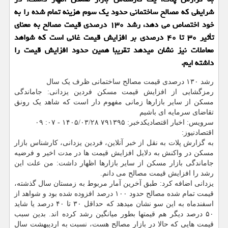
شرایطی که مصالح ساختمانی حدود یک سوم هزینه تمام شده را به
خود اختصاص می دهد، رشد ۱۳۰ درصدی قیمت مصالح به معنای
تأثیر ۳۰ تا ۴۰ درصدی بر افزایش قیمت غائی است که شواهد
معاملات نیز نشان میدهد تقریبا همین حدود افزایش قیمت را
داشته ایم.
رشد ۱۳۰ درصدی قیمت مصالح ساختمانی ظرف یک سال
رمزگشایی از افزایش قیمت مسکن فردین یزدانی: جاماندگی
مسکن از سایر بازارها زمانی مفهوم دار است که شاهد یک رونق
تقاضای سرمایه ای باشیم
سرویس: اخبار اقتصادیکدخبر: ۷۹۱۳۹۵ ۱۴۰۵/۰۳/۲۸ - ۰۷: ۰۹
اقتصادنیوز:
به گزارش پلات به نقل از خبر آنلاین، فردین یزدانی، کارشناس بازار
مسکن در واکنش به دلایل افزایش قیمت ها در مدت اخیر و فرضیه
جاماندگی بازار مسکن از سایر بازارها اظهار داشت: من علت این
رشد را افزایش قیمت مصالح می دانم.
یزدانی اضافه کرد: طبق آخرین آمار مربوط به زمستان سال گذشته،
قیمت تمام شده مصالح حدود ۱۰۰ درصد افزوده شده بود و شواهد از
اسفندماه به این سو نشان میدهد که حداقل ۳۰ تا ۴۰ درصد یا شاید
۵۰ درصد دیگر هم قیمتها بطور میانگین رشد کرده اند. بدین سبب
قیمت هایی که حالا در بازار مصالح هست، نسبت به اردیبهشت سال