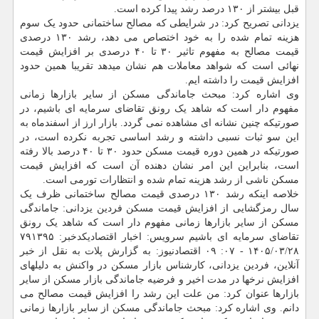
قبل بیشتر از ۱۳۰ درصد رشد پیدا کرده است.
یزدانی تصریح کرد: در شرایطی که مصالح ساختمانی حدود یک سوم
هزینه تمام شده را به خود اختصاص می دهد، رشد ۱۳۰ درصدی
قیمت مصالح به مفهوم تاثیر ۳۰ تا ۴۰ درصدی بر افزایش قیمت
نهائی است که شواهد معاملات هم نشان میدهد تقریبا همین حدود
افزایش قیمت را داشته ایم.
وی اشاره کرد: مبحث جاماندگی مسکن از سایر بازارها زمانی
مفهوم دار است که شاهد یک رونق تقاضای سرمایه ای باشیم، در
صورتیکه چنین نشانه ای مشاهده نمی گردد. بازار ارز از اسفندماه به
این سو ثبات نسبی داشته و رشد اساسی تجربه نکرده است، در
صورتیکه در همین دوره قیمت مسکن حدود ۳۰ تا ۴۰ درصد بالا رفته
است، بنابراین این امر نشان دهنده آن است که افزایش قیمت
مسکن ناشی از رشد هزینه تمام شده و انتظارات تورمی است.
خلاصه اینکه رشد ۱۳۰ درصدی قیمت مصالح ساختمانی ظرف یک
سال رمزگشایی از افزایش قیمت مسکن فردین یزدانی: جاماندگی
مسکن از سایر بازارها زمانی مفهوم دار است که شاهد یک رونق
تقاضای سرمایه ای باشیم سرویس: اخبار اقتصادیکدخبر: ۷۹۱۳۹۵
۱۴۰۵/۰۳/۲۸ - ۰۷: ۰۹ اقتصادنیوز: به گزارش پلات به نقل از خبر
آنلاین، فردین یزدانی، کارشناس بازار مسکن در واکنش به دلیلهای
افزایش نرخها در مدت اخیر و فرضیه جاماندگی بازار مسکن از سایر
بازارها عنوان کرد: من علت این رشد را افزایش قیمت مصالح می
دانم. وی اشاره کرد: مبحث جاماندگی مسکن از سایر بازارها زمانی