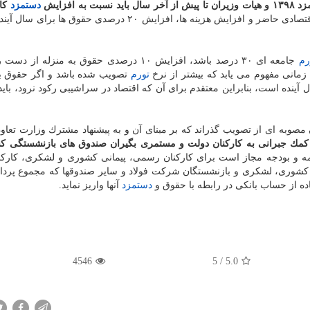
ه افزایش
دستمزد
كار
چون كه با عنایت به شرایط اقتصادی حاضر و افزایش هزینه ها، افزایش ۲۰ درصدی حقوق ها
رم
مانی مفهوم می یابد كه بیشتر از نرخ
تورم
تصویب شده باشد و اگر حقوق به
آینده است، بنابراین معتقدم برای آن كه اقتصاد در سراشیبی ركود نرود، بای
ن مصوبه ای از تصویب گذراند كه بر مبنای آن و به پیشنهاد مشترك وزارت تعاون
كمك جبرانی به كاركنان دولت و مستمری بگیران صندوق های بازنشستگی ك
ه و بودجه مجاز است برای كاركنان رسمی، پیمانی كشوری و لشكری، كاركن
شوری، لشكری و بازنشستگان شركت فولاد و سایر صندوقها كه مجموع پرداخ
دستمزد
آنها واریز نماید.
4546
5
/
5.0