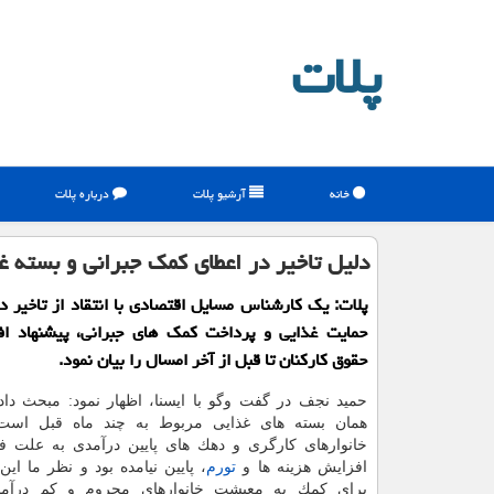
پلات
خانه
آرشیو پلات
درباره پلات
دلیل تاخیر در اعطای كمك جبرانی و بسته 
پلات: یك كارشناس مسایل اقتصادی با انتقاد از تاخیر د
حمایت غذایی و پرداخت كمك های جبرانی، پیشنهاد ا
حقوق كاركنان تا قبل از آخر امسال را بیان نمود.
حمید نجف در گفت وگو با ایسنا، اظهار نمود: مبحث دادن
همان بسته های غذایی مربوط به چند ماه قبل اس
خانوارهای كارگری و دهك های پایین درآمدی به علت ف
افزایش هزینه ها و
تورم
، پایین نیامده بود و نظر ما ای
برای كمك به معیشت خانوارهای محروم و كم درآمد