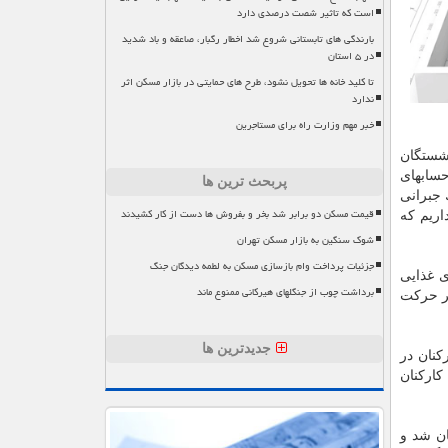
است که تاثیر شصت درصدی دارد
بارندگی های تابستانی شروع شد اخطار رگبار، صاعقه و باد شدید
در ۵ استان
تا کلید خانه ها تحویل نشود، طرح های حمایتی در بازار مسکن اثر
ندارد
خبر مهم وزارت راه برای مستاجرین
نشستگان
حسابهای
پربحث ترین ها
 جبرانی
قیمت مسکن دو برابر شد بخر و بفروش ها دست از کار کشیدند
اریم كه
شوک سنگین به بازار مسکن تهران
جزئیات پرداخت وام بازسازی مسکن به لطمه دیدگان جنگ
ی غذایی
برداشت چوب از جنگلهای هیرکانی ممنوع ماند
ظر حركت
جدیدترین ها
دی حقوق كاركنان در
كاركنان
ان شد و