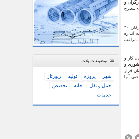
گران و
 برای سال آینده مطرح
جامعه ای ۳۰ درصد باشد، افزایش ۱۰ درصدی حقوق به منزله از دست رفتن ۲۰
 اندازه
د مراقب
، كار و
موضوعات پلات
شوری و
ان قرار
شهر
پروژه
تولید
رپورتاژ
تی آنها
حمل و نقل
خانه
تخصص
خدمات