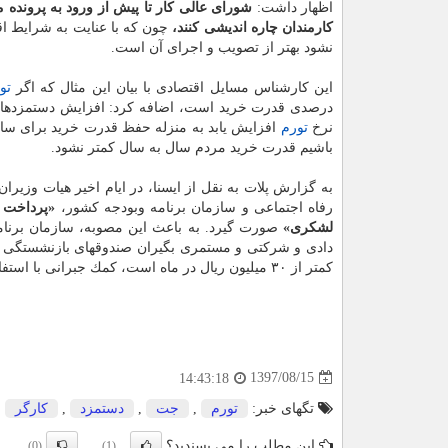
اظهار داشت:
شورای عالی كار تا پیش از ورود به پرونده مزد ۱۳۹۸ و هیات وزیران تا پیش از آخر سال باید نسبت ب
كارمندان چاره اندیشی كنند،
نشود بهتر از تصویب و اجرای آن است.
این كارشناس مسایل اقتصادی با بیان این مثال كه اگر
تو
درصدی قدرت خرید است، اضافه كرد: افزایش دستمزدها ز
نرخ
تورم
افزایش یابد به منزله حفظ قدرت خرید برای سال 
باشیم قدرت خرید مردم سال به سال كمتر نشود.
به گزارش پلات به نقل از ایسنا، در ایام اخیر هیات وزیرا
رفاه اجتماعی و سازمان برنامه وبودجه كشور،
«پرداخت 
لشكری»
صورت گیرد. به باعث این مصوبه، سازمان برنام
دادی و شركتی و مستمری بگیران صندوقهای بازنشستگی ك
كمتر از ۳۰ میلیون ریال در ماه است، كمك جبرانی با استفاده از حساب بانكی در رابطه با حقوق و
1397/08/15
14:43:18
تگهای خبر:
تورم
,
جت
,
دستمزد
,
كارگر
این مطلب را می پسندید؟
(0)
(1)