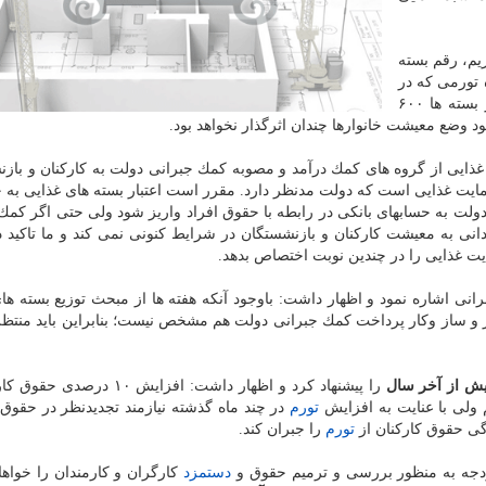
ریم، رقم بسته
 تورمی كه در
چند ماه گذشته بوجود آمده را نمی نماید. حتی اگر اعتبار بسته ها ۶۰۰
ود وضع معیشت خانوارها چندان اثرگذار نخواهد بود.
ذایی از گروه های كمك درآمد و مصوبه كمك جبرانی دولت به كاركنان و باز
حمایت غذایی است كه دولت مدنظر دارد. مقرر است اعتبار بسته های غذایی به 
 دولت به حسابهای بانكی در رابطه با حقوق افراد واریز شود ولی حتی اگر كمك
نی به معیشت كاركنان و بازنشستگان در شرایط كنونی نمی كند و ما تاكید د
یت غذایی را در چندین نوبت اختصاص بدهد.
رانی اشاره نمود و اظهار داشت: باوجود آنكه هفته ها از مبحث توزیع بسته ها
یز و ساز وكار پرداخت كمك جبرانی دولت هم مشخص نیست؛ بنابراین باید منت
یش از آخر سال
را پیشنهاد كرد و اظهار داشت: افزایش ۱۰ درص
تورم
در چند ماه گذشته نیازمند تجدیدنظر در حقوق 
گی حقوق كاركنان از
تورم
را جبران كند.
دجه به منظور بررسی و ترمیم حقوق و
دستمزد
كارگران و كارمندان را خواه