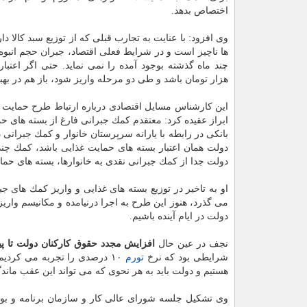
اختصاص بدهد.
وی افزود: با عنایت به تجارب قبلی كه از توزیع سبد كالا دا
ها ناچیز است و در شرایط فعلی اقتصاد، جبران حجم انبوه
هزار تومان باشد و طی دو مرحله واریز شود، باز هم در بهب
این كارشناس مسایل اقتصادی درباره ارتباط طرح حمایت غ
ابراز عقیده كرد: معتقدم كمك جبرانی فارغ از بسته های 
بانكی در رابطه با یارانه سرپرستان خانوار و كمك جبرانی
دولت همان اعتبار بسته های حمایت غذایی باشد، كمك چندا
دولت جدا از كمك جبرانی نقدی به خانوارها، بسته های حما
او به تاخیر در توزیع بسته های غذایی و واریز كمك های جب
می گذرد، هنوز این طرح به اجرا درنیامده و مكانیسم وار
دولت در ایام آینده باشیم.
نجف در عین حال
افزایش مجدد حقوق كاركنان دولت تا پ
شرایطی بود كه نرخ
تورم
۱۰ درصدی را تجربه می كردیم ولی با عنایت به افزایش
هستیم و دولت باید به هر نحوی كه می تواند این عقب ماند
وی تشكیل جلسه شورای عالی كار و سازمان برنامه و بو