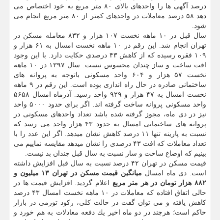
درصد آگهی ها را واحدهای بالای ۸۰ متر مربع به خود اختصاص می
دهد ۵۸ درصد معاملات در واحدهای كمتر از ۸۰ متر مربع انجام می
شود.
سال قبل در ۱۰ ماهه نخست ۱۰۷ هزار و ۸۳۲ معامله مسكن در
تهران انجام شد. این رقم در ۱۰ ماهه نخست امسال به ۶۱ هزار و
۱۰۹ فقره رسیده كه از كاهش ۴۳ درصدی حكایت دارد. با این وجود
افت ساخت و ساز چندان محسوس نیست. سال ۱۳۹۷ در ۱۰ ماهه
نخست ۵۷ هزار و ۶۰۴ واحد مسكونی باتوجه به پروانه های
ساختمانی صادره در حال راه اندازی بوده است. این رقم در ۹ ماهه
نخست امسال به ۴۷ هزار و ۹۲۹ واحد رسید. آذرماه امسال ۵۶۵۸
واحد مسكونی پروانه ساخت گرفته اند. اگر برای حدود ۵۰۰۰ واحد
نیز در دی ماه، مجوز گرفته شده باشد تعداد واحدهای مسكونی در
پروانه های ساختمانی امسال به حدود ۴۳ هزار واحد می رسد كه
نسبت به پارینه تنها ۱۱ درصد كاهش نشان میدهد. اگر این عدد را با
تعداد معاملات كه افت ۴۳ درصدی را نشان میدهد مقایسه نماییم می
بینیم كه اوضاع ساخت و ساز نسبت به سال قبل چندان بد نیست.
قیمت مسكن در تهران ۴۲ درصد نسبت به سال قبل افزایش داشته
است. دی ماه امسال
میانگین قیمت مسكن در تهران ۱۳ میلیون و
۸۸۲ هزار تومان در هر متر مربع
اعلام گردید. افزایش قیمت ها در
حالی اتفاق افتاده كه معاملات در ۱۰ ماهه نخست امسال ۴۳ درصد
كاهش یافته و می توان گفت در حالت كلی، ركود تورمی در بازار
حاكم است؛ هرچند در دو ماه اخیر یك دفعه معادلات به هم خورد و