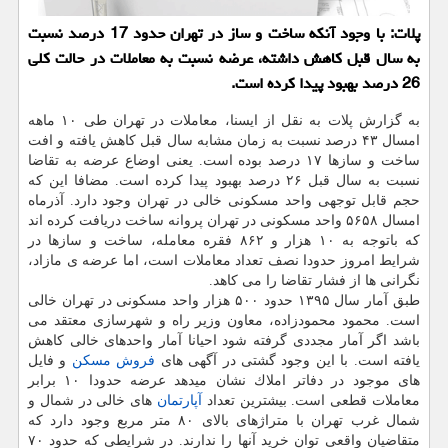
پلات: با وجود آنكه ساخت و ساز در تهران حدود 17 درصد نسبت
به سال قبل كاهش داشته، عرضه نسبت به معاملات در حالت كلی
26 درصد بهبود پیدا كرده است.
به گزارش پلات به نقل از ایسنا، معاملات در تهران طی ۱۰ ماهه
امسال ۴۳ درصد نسبت به زمان مشابه سال قبل كاهش یافته و افت
ساخت و سازها ۱۷ درصد بوده است. یعنی اوضاع عرضه به تقاضا
نسبت به سال قبل ۲۶ درصد بهبود پیدا كرده است. مضافا این كه
حجم قابل توجهی واحد مسكونی خالی در تهران وجود دارد. آذرماه
امسال ۵۶۵۸ واحد مسكونی در تهران پروانه ساخت دریافت كرده اند
كه باتوجه به ۱۰ هزار و ۸۶۲ فقره معامله، ساخت و سازها در
شرایط امروز حدودا نصف تعداد معاملات است، اما عرضه ی مازاد،
نگرانی ها از فشار تقاضا را می كاهد.
طبق آمار سال ۱۳۹۵ حدود ۵۰۰ هزار واحد مسكونی در تهران خالی
است. محمود محمودزاده، معاون وزیر راه و شهرسازی معتقد می
باشد اگر آمار مجددی گرفته شود احیانا آمار واحدهای خالی كاهش
یافته است. با این وجود گشتی در آگهی های
فروش
مسكن
و فایل
های موجود در دفاتر املاك نشان میدهد عرضه حدودا ۱۰ برابر
معاملات قطعی است. بیشترین تعداد
آپارتمان
های خالی در شمال و
شمال غرب تهران با متراژهای بالای ۸۰ متر مربع وجود دارد كه
متقاضیان واقعی توان خرید آنها را ندارند. در شرایطی كه حدود ۷۰