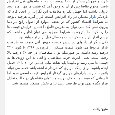
خرید و فروش بیشتر از ۱۰۰ درصد نسبت به ماه های قبل افزایش
یافت. هجوم تقاضا پس از آن به وجود آمد كه قیمت ها چهار ماه روند
نزولی داشت اما جهش یكباره معاملات این نگرانی را ایجاد كرد كه
باردیگر
بازار مسكن
در راه افزایش قیمت قرار گیرد. هرچند باتوجه
به شرایط اقتصاد كشور كه در بعضی موارد از اصول رایج در دنیا
پیروی نمی كند نمی توان به ضرس قاطع، احتمال افزایش قیمت ها
را رد كرد اما باتوجه به شرایط موجود می توان اظهار داشت كه
چشم انداز بازار مسكن نسبت به سال قبل آرام تر خواهد بود.
یكی دیگر از دلیلهای رد شدن فرضیه جهش آتی قیمت به ظرفیت
بازار مربوط می شود. قیمت مسكن از فروردین ۱۳۹۶ تا كنون ۲۲۰
درصد رشد داشته در صورتیكه توان متقاضیان در حد ۳۰ درصد بالا
رفته است. یعنی قدرت خرید متقاضیان واقعی به این زودی ها به
قیمت ها نمی رسد و طبیعتا باید شاهد ثبات قیمتی در ۱۰ تا ۱۲ فصل
آینده باشیم؛ برای اینكه بازاری كه خریدار نداشته باشد فقط می تواند
باتوجه به رشد بازارهای موازی گرفتار افزایش قیمت اسمی شود اما
تا زمانی كه قیمت ها به كف نرسد و با توان متقاضیان در حالت تعادل
قرار نگیرد نمی توان ظرفیت رشد برای بخش مسكن متصور شد.
منبع:
پلات